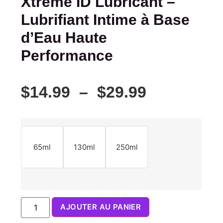
Xtreme ID Lubricant –
Lubrifiant Intime à Base
d’Eau Haute
Performance
$
14.99
–
$
29.99
65ml
130ml
250ml
AJOUTER AU PANIER