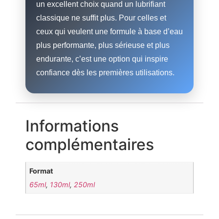
un excellent choix quand un lubrifiant
classique ne suffit plus. Pour celles et
ceux qui veulent une formule à base d’eau
plus performante, plus sérieuse et plus
endurante, c’est une option qui inspire
confiance dès les premières utilisations.
Informations
complémentaires
Format
65ml
,
130ml
,
250ml