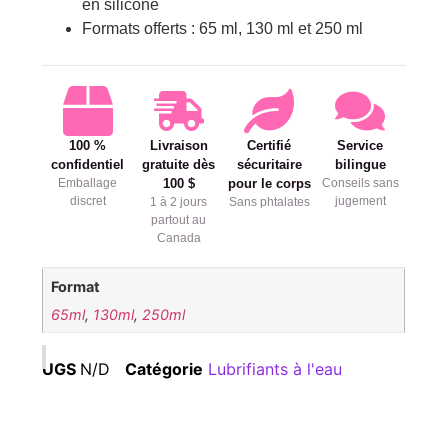
en silicone
Formats offerts : 65 ml, 130 ml et 250 ml
100 %
Livraison
Certifié
Service
confidentiel
gratuite dès
sécuritaire
bilingue
Emballage
100 $
pour le corps
Conseils sans
discret
jugement
1 à 2 jours
Sans phtalates
partout au
Canada
Format
65ml
,
130ml
,
250ml
UGS
N/D
Catégorie
Lubrifiants à l'eau