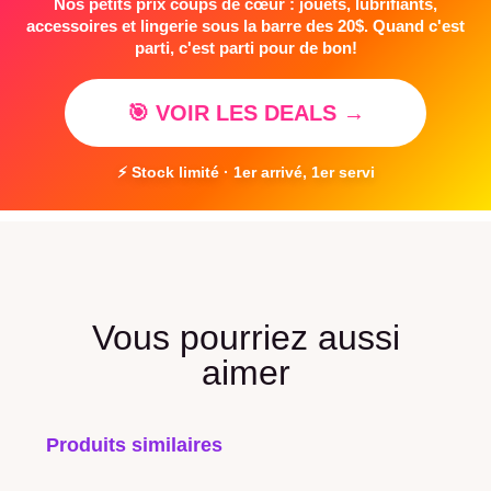
Nos petits prix coups de cœur : jouets, lubrifiants,
accessoires et lingerie sous la barre des 20$. Quand c'est
parti, c'est parti pour de bon!
🎯 VOIR LES DEALS →
⚡ Stock limité · 1er arrivé, 1er servi
Vous pourriez aussi
aimer
Produits similaires