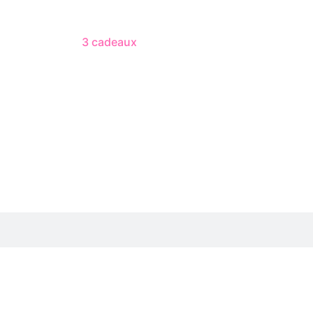
3 cadeaux
gratuits dès 50 $