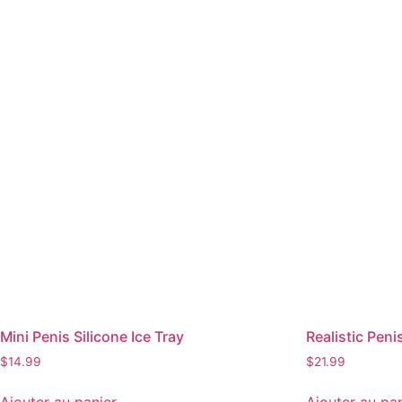
Mini Penis Silicone Ice Tray
Realistic Peni
$
14.99
$
21.99
Ajouter au panier
Ajouter au pa