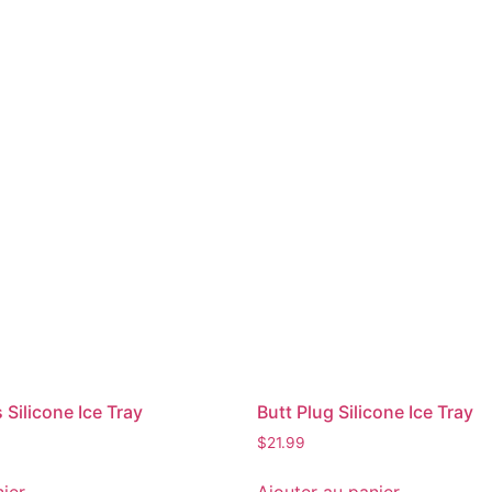
s Silicone Ice Tray
Butt Plug Silicone Ice Tray
$
21.99
nier
Ajouter au panier