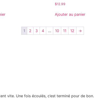
$
12.99
nier
Ajouter au panier
1
2
3
4
…
10
11
12
→
tent vite. Une fois écoulés, c’est terminé pour de bon.