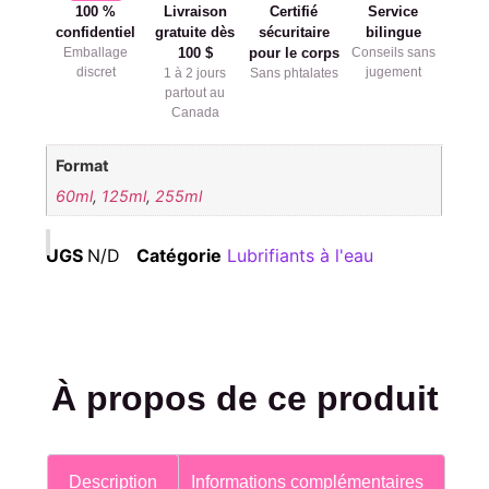
100 %
Livraison
Certifié
Service
confidentiel
gratuite dès
sécuritaire
bilingue
Emballage
100 $
pour le corps
Conseils sans
discret
jugement
1 à 2 jours
Sans phtalates
partout au
Canada
Format
60ml
,
125ml
,
255ml
UGS
N/D
Catégorie
Lubrifiants à l'eau
À propos de ce produit
Description
Informations complémentaires