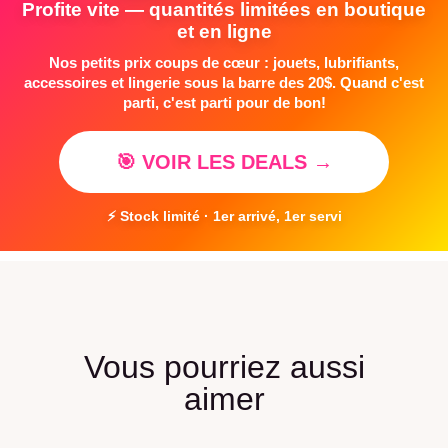
Profite vite — quantités limitées en boutique
et en ligne
Nos petits prix coups de cœur : jouets, lubrifiants,
accessoires et lingerie sous la barre des 20$. Quand c'est
parti, c'est parti pour de bon!
🎯 VOIR LES DEALS →
⚡ Stock limité · 1er arrivé, 1er servi
Vous pourriez aussi
aimer