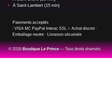
À Saint-Lambert (15 min)
Paiements acceptés
:
VISA
MC
PayPal
Interac
SSL
✨ Achat discret ·
Emballage neutre · Livraison sécurisée
© 2026
Boutique Le Prince
— Tous droits réservés