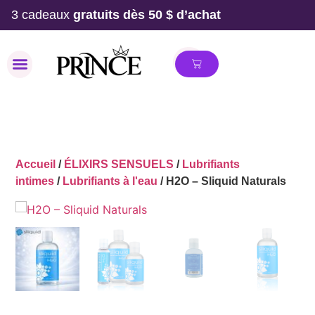
3 cadeaux
gratuits dès 50 $ d’achat
MAILLOT DE BAIN
Accueil
/
ÉLIXIRS SENSUELS
/
Lubrifiants
intimes
/
Lubrifiants à l'eau
/ H2O – Sliquid Naturals