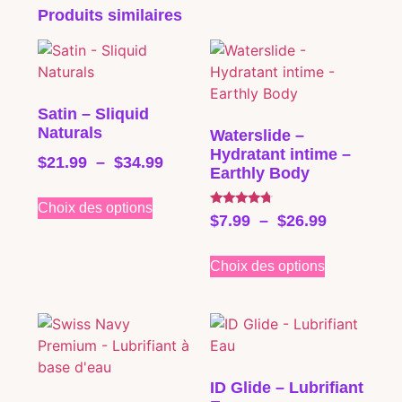
Produits similaires
Satin – Sliquid
Naturals
Waterslide –
Hydratant intime –
$
21.99
–
$
34.99
Earthly Body
Choix des options
Note
$
7.99
–
$
26.99
4.50
sur 5
Choix des options
ID Glide – Lubrifiant