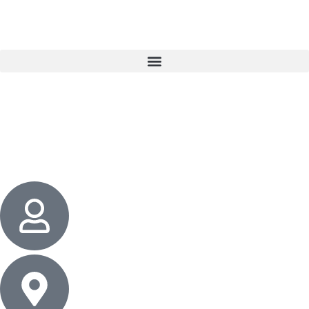
3 cadeaux
gratuits dès 50 $ d’achat