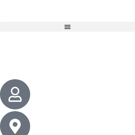
3 cadeaux
gratuits dès 50 $ d’achat