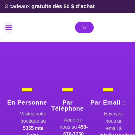
3 cadeaux
gratuits dès 50 $ d’achat
MAILLOT DE BAIN
En Personne
Par
Par Email :
Téléphone
Visitez notre
Envoyez-
Appelez-
boutique au
nous un
nous au
450-
5355 mte
email à
676-7250