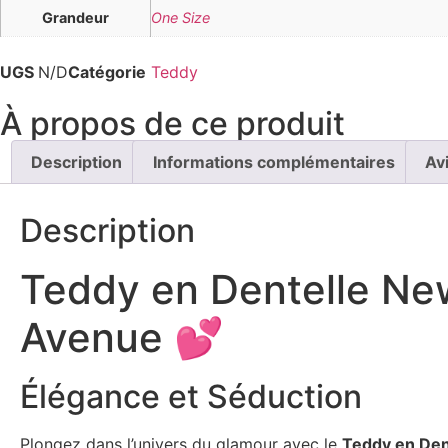
Grandeur
One Size
UGS
N/D
Catégorie
Teddy
À propos de ce produit
Description
Informations complémentaires
Av
Description
Teddy en Dentelle Ne
Avenue 💕
Élégance et Séduction
Plongez dans l’univers du glamour avec le
Teddy en De