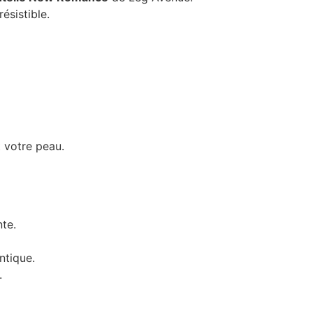
ésistible.
t votre peau.
nte.
ntique.
.