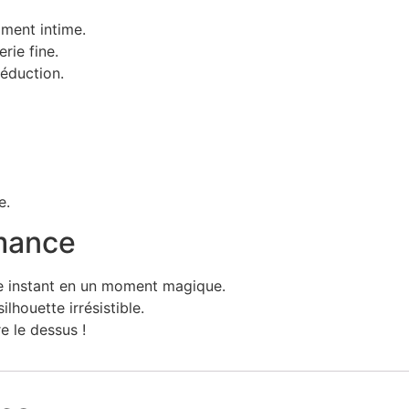
ment intime.
rie fine.
séduction.
e.
omance
 instant en un moment magique.
ilhouette irrésistible.
 le dessus !