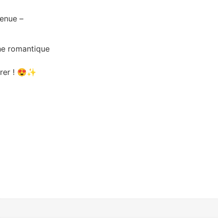
enue –
che romantique
érer ! 😍✨