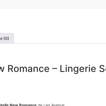
is (0)
w Romance – Lingerie S
ntelle New Romance
de Leg Avenue.