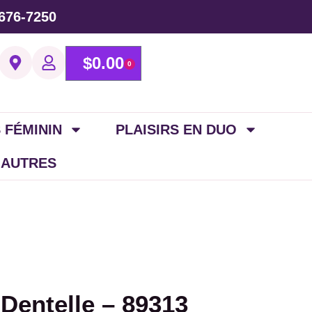
676-7250
$
0.00
0
 FÉMININ
PLAISIRS EN DUO
 AUTRES
Dentelle – 89313