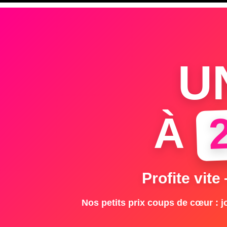
U
À
Profite vite
Nos petits prix coups de cœur : jo