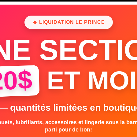
🔥 LIQUIDATION LE PRINCE
NE SECTI
20$
ET MOI
 — quantités limitées en boutiqu
uets, lubrifiants, accessoires et lingerie sous la barr
parti pour de bon!