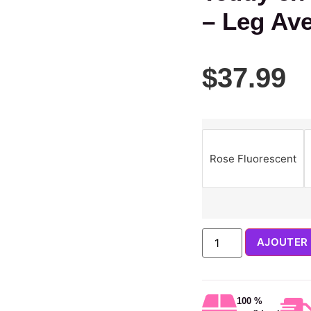
– Leg Av
$
37.99
Rose Fluorescent
AJOUTER 
100 %