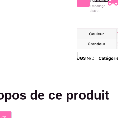
confidentiel
Emballage
discret
Couleur
Grandeur
UGS
N/D
Catégori
opos de ce produit
 (0)