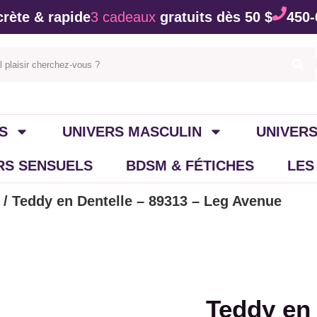
rète & rapide
3 cadeaux
gratuits dès 50 $
450-
S
UNIVERS MASCULIN
UNIVERS
IRS SENSUELS
BDSM & FÉTICHES
LES
/ Teddy en Dentelle – 89313 – Leg Avenue
Teddy en 