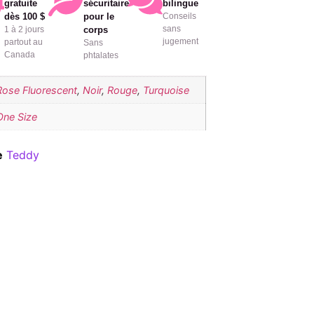
gratuite
sécuritaire
bilingue
dès 100 $
pour le
Conseils
sans
1 à 2 jours
corps
jugement
partout au
Sans
Canada
phtalates
Rose Fluorescent
,
Noir
,
Rouge
,
Turquoise
One Size
e
Teddy