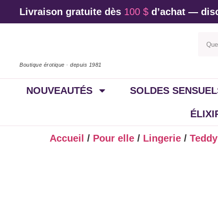
Livraison gratuite dès
100 $
d’achat — disc
Boutique érotique · depuis 1981
NOUVEAUTÉS
SOLDES SENSUEL
ÉLIX
Accueil
/
Pour elle
/
Lingerie
/
Teddy