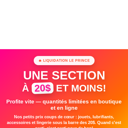
🔥 LIQUIDATION LE PRINCE
UNE SECTION
20$
À
ET MOINS!
Profite vite — quantités limitées en boutique
et en ligne
Nos petits prix coups de cœur : jouets, lubrifiants,
accessoires et lingerie sous la barre des 20$. Quand c'est