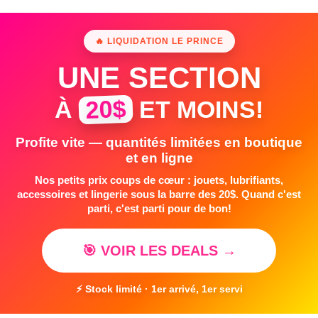
🔥 LIQUIDATION LE PRINCE
UNE SECTION
20$
À
ET MOINS!
Profite vite — quantités limitées en boutique
et en ligne
Nos petits prix coups de cœur : jouets, lubrifiants,
accessoires et lingerie sous la barre des 20$. Quand c'est
parti, c'est parti pour de bon!
🎯 VOIR LES DEALS →
⚡ Stock limité · 1er arrivé, 1er servi