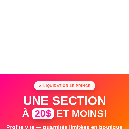
🔥 LIQUIDATION LE PRINCE
UNE SECTION
20$
À
ET MOINS!
Profite vite — quantités limitées en boutique