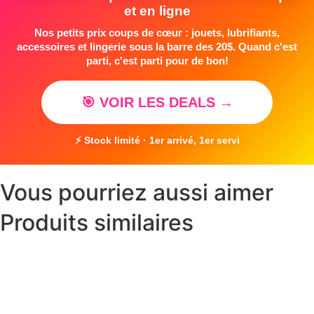
et en ligne
Nos petits prix coups de cœur : jouets, lubrifiants,
accessoires et lingerie sous la barre des 20$. Quand c'est
parti, c'est parti pour de bon!
🎯 VOIR LES DEALS →
⚡ Stock limité · 1er arrivé, 1er servi
Vous pourriez aussi aimer
Produits similaires