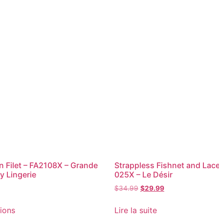
n Filet – FA2108X – Grande
Strappless Fishnet and Lace
sy Lingerie
025X – Le Désir
$
34.99
$
29.99
ions
Lire la suite