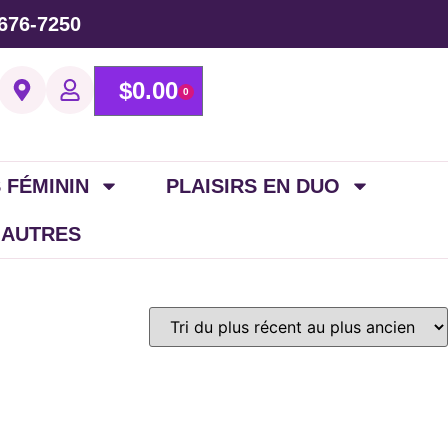
676-7250
$
0.00
0
 FÉMININ
PLAISIRS EN DUO
 AUTRES