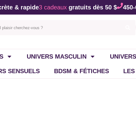
rète & rapide
3 cadeaux
gratuits dès 50 $
450-
S
UNIVERS MASCULIN
UNIVERS
IRS SENSUELS
BDSM & FÉTICHES
LES