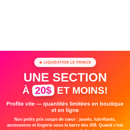
🔥 LIQUIDATION LE PRINCE
UNE SECTION
20$
À
ET MOINS!
Profite vite — quantités limitées en boutique
et en ligne
Nos petits prix coups de cœur : jouets, lubrifiants,
accessoires et lingerie sous la barre des 20$. Quand c'est