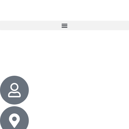
3 cadeaux
gratuits dès 50 $ d’achat