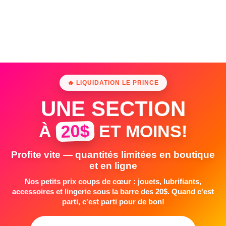
🔥 LIQUIDATION LE PRINCE
UNE SECTION
20$
À
ET MOINS!
Profite vite — quantités limitées en boutique
et en ligne
Nos petits prix coups de cœur : jouets, lubrifiants,
accessoires et lingerie sous la barre des 20$. Quand c'est
parti, c'est parti pour de bon!