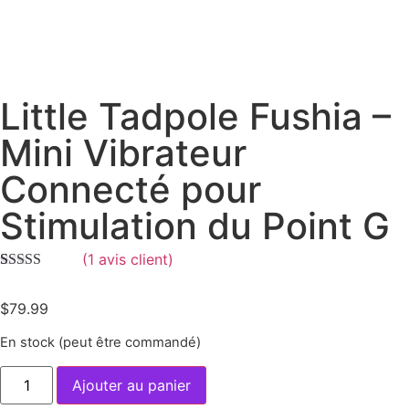
Little Tadpole Fushia –
Mini Vibrateur
Connecté pour
Stimulation du Point G
(
1
avis client)
Noté
1
4.00
sur 5 basé
$
79.99
sur
notation
client
En stock (peut être commandé)
Ajouter au panier