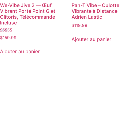
We-Vibe Jive 2 — Œuf
Pan-T Vibe – Culotte
Vibrant Porté Point G et
Vibrante à Distance –
Clitoris, Télécommande
Adrien Lastic
Incluse
$
119.99
Note
$
159.99
Ajouter au panier
4.00
sur 5
Ajouter au panier