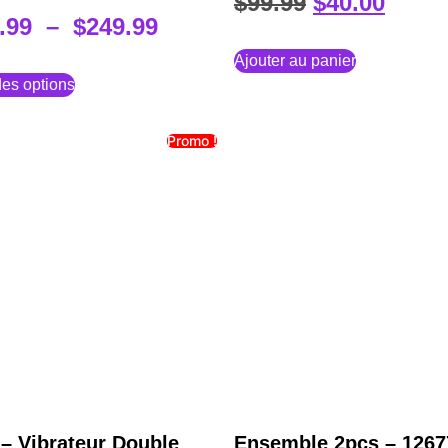
$
99.99
$
40.00
.99
–
$
249.99
Ajouter au panier
es options
Promo !
 – Vibrateur Double
Ensemble 2pcs – 1267