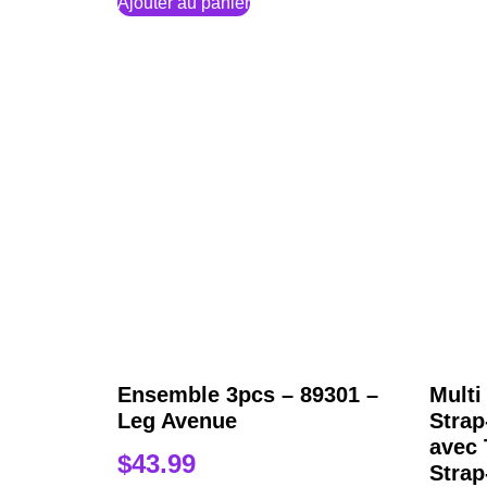
Ajouter au panier
Ensemble 3pcs – 89301 –
Mult
Leg Avenue
Strap
avec
$
43.99
Stra