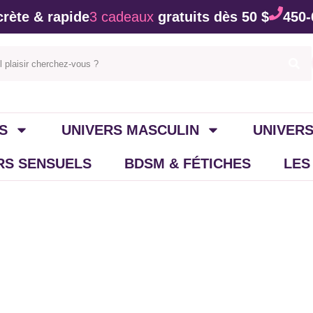
rète & rapide
3 cadeaux
gratuits dès 50 $
450-
S
UNIVERS MASCULIN
UNIVERS
IRS SENSUELS
BDSM & FÉTICHES
LES