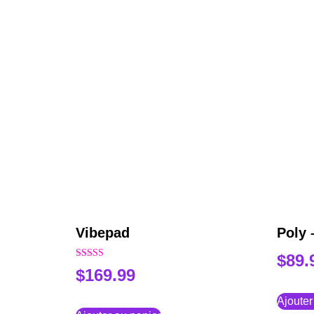
Vibepad
Poly
$
89.
Note
$
169.99
5.00
sur 5
Ajouter