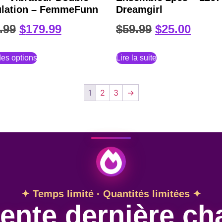
ulation – FemmeFunn
Dreamgirl
.99
$
179.99
$
59.99
$
25.00
es options
Lire la suite
1
2
3
→
✦ Temps limité · Quantités limitées ✦
ente dernière ch