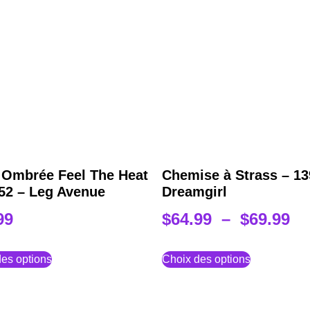
 Ombrée Feel The Heat
Chemise à Strass – 13
52 – Leg Avenue
Dreamgirl
99
$
64.99
–
$
69.99
es options
Choix des options