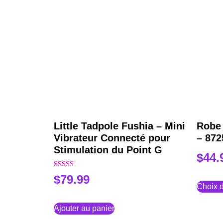
Little Tadpole Fushia – Mini
Robe
Vibrateur Connecté pour
– 872
Stimulation du Point G
$
44.
Note
$
79.99
4.00
Choix d
sur 5
Ajouter au panier