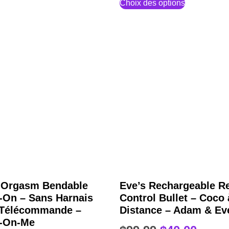
Choix des options
i Orgasm Bendable
Eve’s Rechargeable R
-On – Sans Harnais
Control Bullet – Coco 
 Télécommande –
Distance – Adam & Ev
p-On-Me