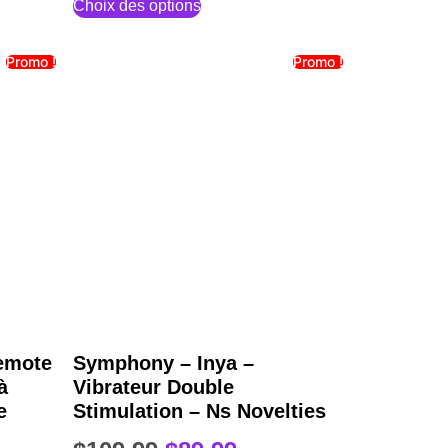
Choix des options
Promo !
Promo !
emote
Symphony – Inya –
à
Vibrateur Double
e
Stimulation – Ns Novelties