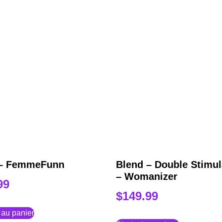
 – FemmeFunn
Blend – Double Stimul
– Womanizer
99
$
149.99
 au panier