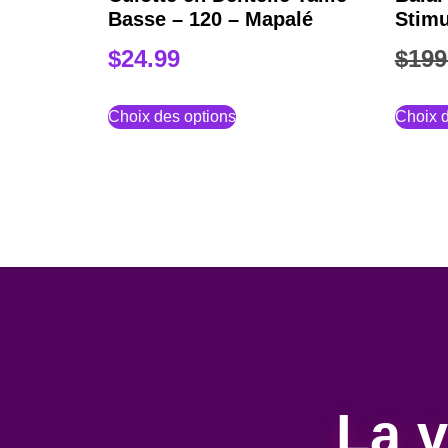
Basse – 120 – Mapalé
Stim
$
24.99
$
199
Choix des options
Choix d
La v