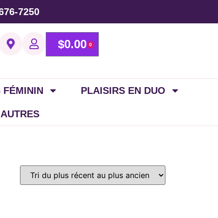
676-7250
$
0.00
0
 FÉMININ
PLAISIRS EN DUO
 AUTRES