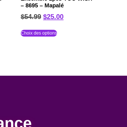
– 8695 – Mapalé
$
54.99
$
25.00
Choix des options
ance