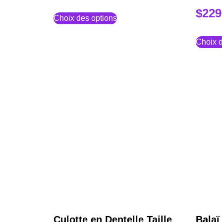
$
229
Choix des options
Choix d
Culotte en Dentelle Taille
Balaï