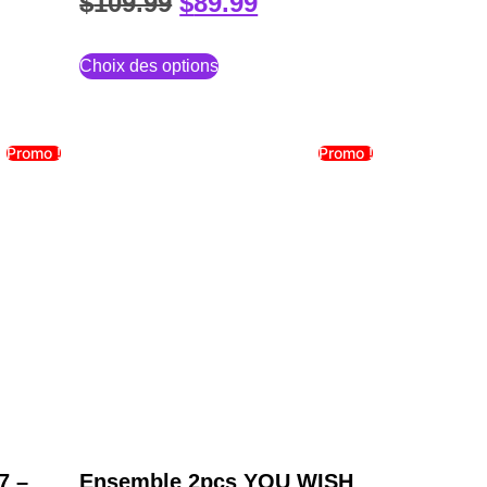
$
109.99
$
89.99
Choix des options
Promo !
Promo !
7 –
Ensemble 2pcs YOU WISH