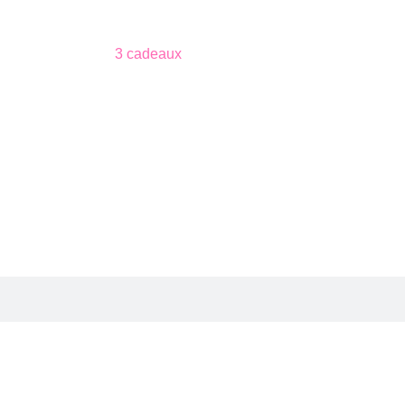
3 cadeaux
gratuits dès 50 $