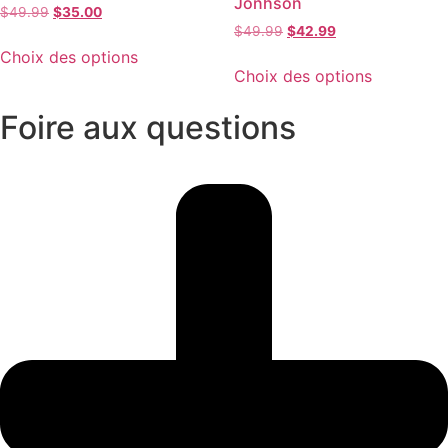
Jonhson
$
49.99
$
35.00
$
49.99
$
42.99
Choix des options
Choix des options
Foire aux questions