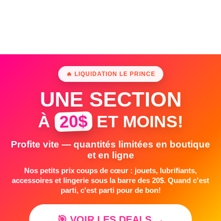
🔥 LIQUIDATION LE PRINCE
UNE SECTION
20$
À
ET MOINS!
Profite vite — quantités limitées en boutique
et en ligne
Nos petits prix coups de cœur : jouets, lubrifiants,
accessoires et lingerie sous la barre des 20$. Quand c'est
parti, c'est parti pour de bon!
🎯 VOIR LES DEALS →