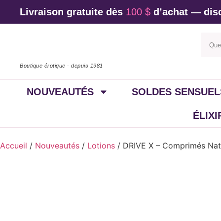
Livraison gratuite dès
100 $
d’achat — disc
Boutique érotique · depuis 1981
NOUVEAUTÉS
SOLDES SENSUEL
ÉLIX
Accueil
/
Nouveautés
/
Lotions
/ DRIVE X – Comprimés Natu