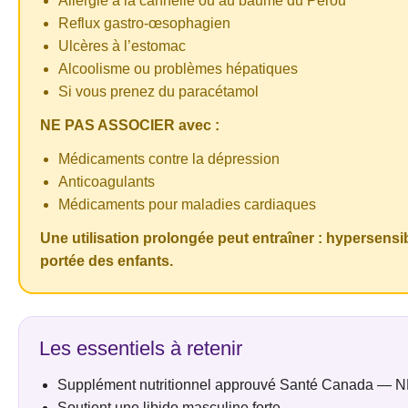
Allergie à la cannelle ou au baume du Pérou
Reflux gastro-œsophagien
Ulcères à l’estomac
Alcoolisme ou problèmes hépatiques
Si vous prenez du paracétamol
NE PAS ASSOCIER avec :
Médicaments contre la dépression
Anticoagulants
Médicaments pour maladies cardiaques
Une utilisation prolongée peut entraîner : hypersensib
portée des enfants.
Les essentiels à retenir
Supplément nutritionnel approuvé Santé Canada —
Soutient une libido masculine forte