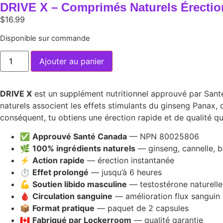
DRIVE X – Comprimés Naturels Érection
$
16.99
Disponible sur commande
Ajouter au panier
DRIVE X
est un supplément nutritionnel approuvé par Sant
naturels associent les effets stimulants du ginseng Panax, de 
conséquent, tu obtiens une érection rapide et de qualité qu
✅
Approuvé Santé Canada
— NPN 80025806
🌿
100% ingrédients naturels
— ginseng, cannelle, b
⚡
Action rapide
— érection instantanée
⏱️
Effet prolongé
— jusqu’à 6 heures
💪
Soutien libido masculine
— testostérone naturelle
🩸
Circulation sanguine
— amélioration flux sanguin
📦
Format pratique
— paquet de 2 capsules
🇨🇦
Fabriqué par Lockerroom
— qualité garantie