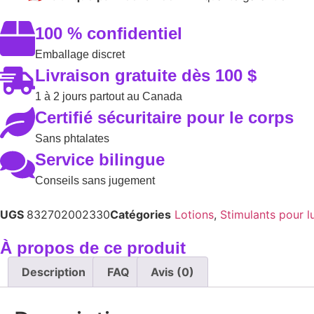
100 % confidentiel
Emballage discret
Livraison gratuite dès 100 $
1 à 2 jours partout au Canada
Certifié sécuritaire pour le corps
Sans phtalates
Service bilingue
Conseils sans jugement
UGS
832702002330
Catégories
Lotions
,
Stimulants pour lu
À propos de ce produit
Description
FAQ
Avis (0)