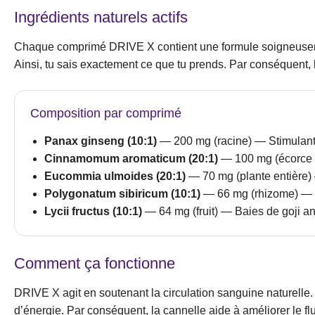
Ingrédients naturels actifs
Chaque comprimé DRIVE X contient une formule soigneusement
Ainsi, tu sais exactement ce que tu prends. Par conséquent, l
Composition par comprimé
Panax ginseng (10:1)
— 200 mg (racine) — Stimulant
Cinnamomum aromaticum (20:1)
— 100 mg (écorce d
Eucommia ulmoides (20:1)
— 70 mg (plante entière) 
Polygonatum sibiricum (10:1)
— 66 mg (rhizome) — T
Lycii fructus (10:1)
— 64 mg (fruit) — Baies de goji a
Comment ça fonctionne
DRIVE X agit en soutenant la circulation sanguine naturelle. 
d’énergie. Par conséquent, la cannelle aide à améliorer le fl