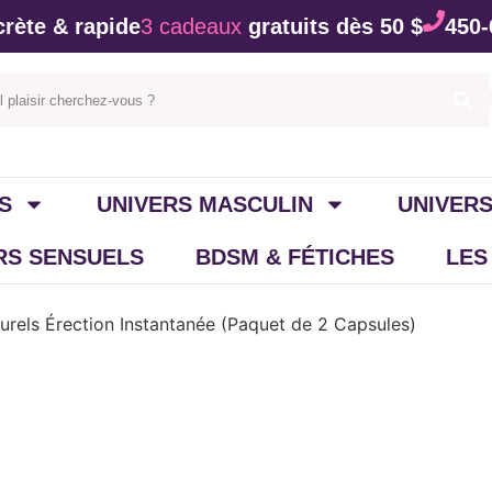
rète & rapide
3 cadeaux
gratuits dès 50 $
450-
S
UNIVERS MASCULIN
UNIVERS
IRS SENSUELS
BDSM & FÉTICHES
LES
rels Érection Instantanée (Paquet de 2 Capsules)