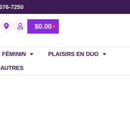
676-7250
$
0.00
0
 FÉMININ
PLAISIRS EN DUO
 AUTRES