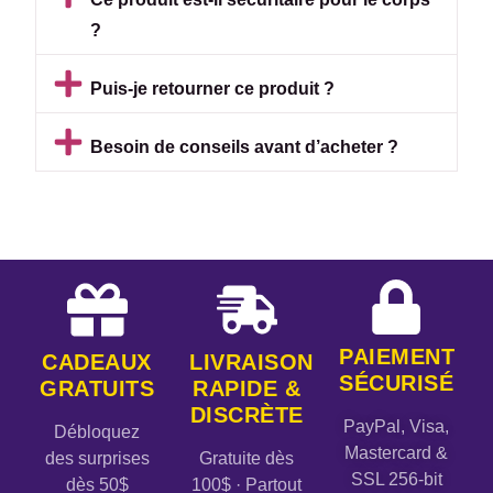
?
Puis-je retourner ce produit ?
Besoin de conseils avant d’acheter ?
PAIEMENT
CADEAUX
LIVRAISON
SÉCURISÉ
GRATUITS
RAPIDE &
DISCRÈTE
PayPal, Visa,
Débloquez
Mastercard &
des surprises
Gratuite dès
SSL 256-bit
dès 50$
100$ · Partout