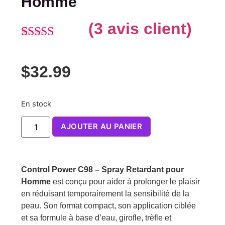
Homme
(
3
avis client)
Noté
3
5.00
sur 5 basé
$
32.99
sur
notations
client
En stock
AJOUTER AU PANIER
Control Power C98 – Spray Retardant pour
Homme
est conçu pour aider à prolonger le plaisir
en réduisant temporairement la sensibilité de la
peau. Son format compact, son application ciblée
et sa formule à base d’eau, girofle, trèfle et