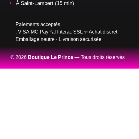
À Saint-Lambert (15 min)
Paiements acceptés
:
VISA
MC
PayPal
Interac
SSL
✨ Achat discret ·
Emballage neutre · Livraison sécurisée
© 2026
Boutique Le Prince
— Tous droits réservés