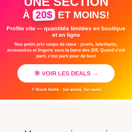
UNE SECTION
20$
À
ET MOINS!
Profite vite — quantités limitées en boutique
et en ligne
Nos petits prix coups de cœur : jouets, lubrifiants,
accessoires et lingerie sous la barre des 20$. Quand c'est
parti, c'est parti pour de bon!
🎯 VOIR LES DEALS →
⚡ Stock limité · 1er arrivé, 1er servi