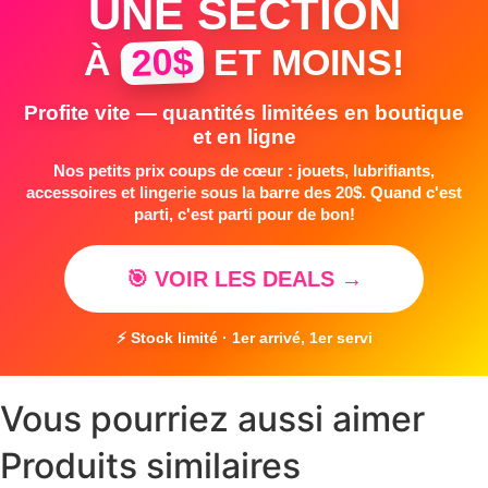
UNE SECTION
20$
À
ET MOINS!
Profite vite — quantités limitées en boutique
et en ligne
Nos petits prix coups de cœur : jouets, lubrifiants,
accessoires et lingerie sous la barre des 20$. Quand c'est
parti, c'est parti pour de bon!
🎯 VOIR LES DEALS →
⚡ Stock limité · 1er arrivé, 1er servi
Vous pourriez aussi aimer
Produits similaires