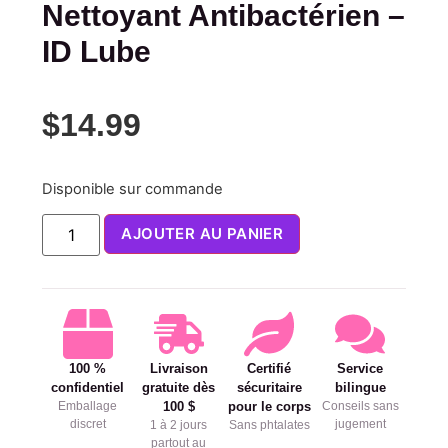
Nettoyant Antibactérien –
ID Lube
$
14.99
Disponible sur commande
AJOUTER AU PANIER
100 %
Livraison
Certifié
Service
confidentiel
gratuite dès
sécuritaire
bilingue
Emballage
100 $
pour le corps
Conseils sans
discret
jugement
1 à 2 jours
Sans phtalates
partout au