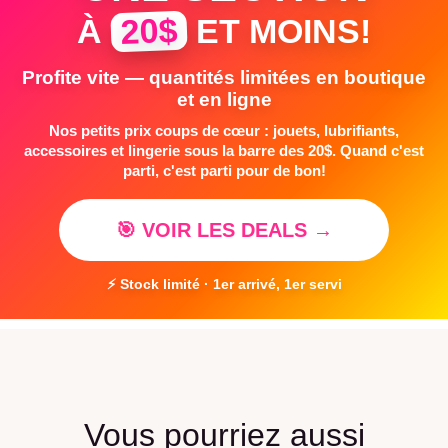
20$
À
ET MOINS!
Profite vite — quantités limitées en boutique
et en ligne
Nos petits prix coups de cœur : jouets, lubrifiants,
accessoires et lingerie sous la barre des 20$. Quand c'est
parti, c'est parti pour de bon!
🎯 VOIR LES DEALS →
⚡ Stock limité · 1er arrivé, 1er servi
Vous pourriez aussi