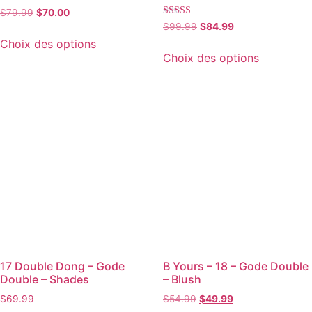
$
79.99
$
70.00
Note
$
99.99
$
84.99
5.00
Choix des options
sur 5
Choix des options
17 Double Dong – Gode
B Yours – 18 – Gode Double
Double – Shades
– Blush
$
69.99
$
54.99
$
49.99