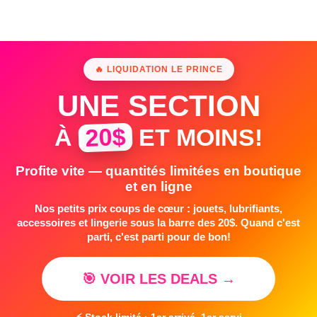
🔥 LIQUIDATION LE PRINCE
UNE SECTION
20$
À
ET MOINS!
Profite vite — quantités limitées en boutique
et en ligne
Nos petits prix coups de cœur : jouets, lubrifiants,
accessoires et lingerie sous la barre des 20$. Quand c'est
parti, c'est parti pour de bon!
🎯 VOIR LES DEALS →
⚡ Stock limité · 1er arrivé, 1er servi