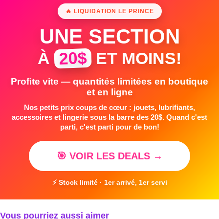
🔥 LIQUIDATION LE PRINCE
UNE SECTION
20$
À
ET MOINS!
Profite vite — quantités limitées en boutique
et en ligne
Nos petits prix coups de cœur : jouets, lubrifiants,
accessoires et lingerie sous la barre des 20$. Quand c'est
parti, c'est parti pour de bon!
🎯 VOIR LES DEALS →
⚡ Stock limité · 1er arrivé, 1er servi
Vous pourriez aussi aimer