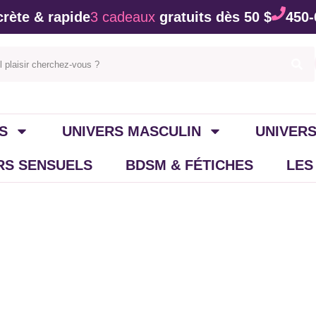
rète & rapide
3 cadeaux
gratuits dès 50 $
450-
S
UNIVERS MASCULIN
UNIVERS
IRS SENSUELS
BDSM & FÉTICHES
LES