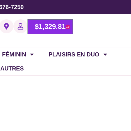
676-7250
$
1,329.81
19
 FÉMININ
PLAISIRS EN DUO
 AUTRES