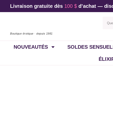
Livraison gratuite dès
100 $
d’achat — disc
Boutique érotique · depuis 1981
NOUVEAUTÉS
SOLDES SENSUEL
ÉLIX