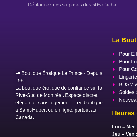
Débloquez des surprises dès 50$ d'achat
La Bout
Pour El
Pour Lu
Pour Co
👑 Boutique Érotique Le Prince · Depuis
Lingeri
1981
BDSM &
La boutique érotique de confiance sur la
Soldes 
Rive-Sud de Montréal. Espace discret,
Nouvea
élégant et sans jugement — en boutique
à Saint-Hubert ou en ligne, partout au
Heures 
Canada.
Lun – Mer 
Jeu – Ven 