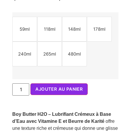
59ml
118ml
148ml
178ml
240ml
265ml
480ml
AJOUTER AU PANIER
Boy Butter H2O – Lubrifiant Crémeux à Base
d’Eau avec Vitamine E et Beurre de Karité
offre
une texture riche et crémeuse qui donne une glisse