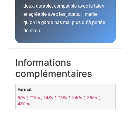
doux, durable, compatible avec le latex
et agréable avec les jouets, il mérite
qu’on le garde pas mal plus qu’à portée
de main.
Informations
complémentaires
Format
59ml
,
118ml
,
148ml
,
178ml
,
240ml
,
265ml
,
480ml