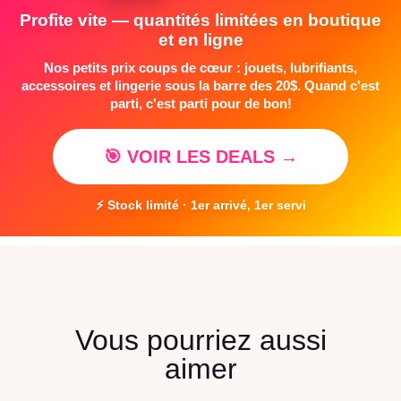
Profite vite — quantités limitées en boutique
et en ligne
Nos petits prix coups de cœur : jouets, lubrifiants,
accessoires et lingerie sous la barre des 20$. Quand c'est
parti, c'est parti pour de bon!
🎯 VOIR LES DEALS →
⚡ Stock limité · 1er arrivé, 1er servi
Vous pourriez aussi
aimer