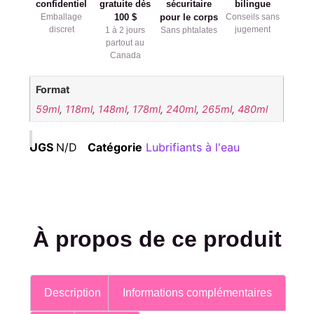
confidentiel
gratuite dès
sécuritaire
bilingue
Emballage
100 $
pour le corps
Conseils sans
discret
jugement
1 à 2 jours
Sans phtalates
partout au
Canada
Format
59ml
,
118ml
,
148ml
,
178ml
,
240ml
,
265ml
,
480ml
UGS
N/D
Catégorie
Lubrifiants à l'eau
À propos de ce produit
Description
Informations complémentaires