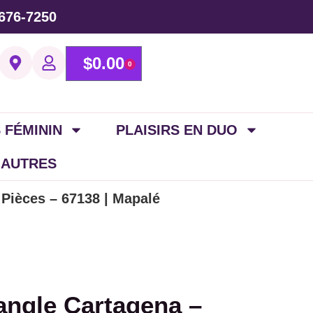
676-7250
$
0.00
0
 FÉMININ
PLAISIRS EN DUO
 AUTRES
 Pièces – 67138 | Mapalé
iangle Cartagena –