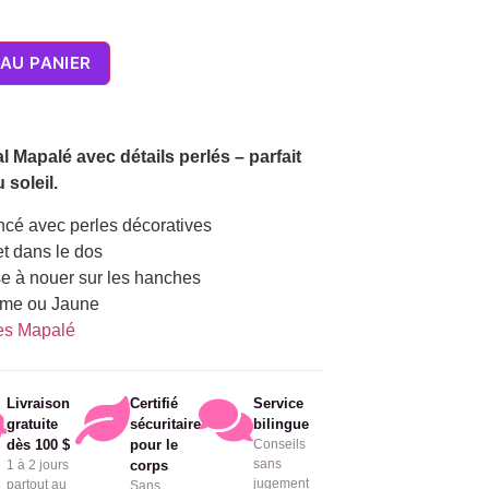
AU PANIER
al Mapalé avec détails perlés – parfait
 soleil.
oncé avec perles décoratives
t dans le dos
sse à nouer sur les hanches
ime ou Jaune
lles Mapalé
Livraison
Certifié
Service
gratuite
sécuritaire
bilingue
dès 100 $
pour le
Conseils
sans
1 à 2 jours
corps
jugement
partout au
Sans