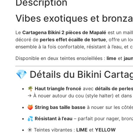
Description
Vibes exotiques et bronzag
Le
Cartagena Bikini 2 pièces de Mapalé
est un maill
décoré de
perles effet écaille de tortue
, offre un l
ensemble à la fois confortable, résistant à l’eau, et
Disponible en deux teintes ensoleillées :
lime
et
jaun
💎 Détails du Bikini Cart
🌴
Haut triangle froncé
avec
détails de perle
→ À nouer autour du cou (style halter) et dans
🍑
String bas taille basse
à nouer sur les côté
💦
Résistant à l’eau
– parfait pour nager, bron
☀️ Teintes vibrantes :
LIME
et
YELLOW