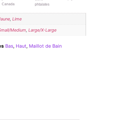
Canada
phtalates
Jaune
,
Lime
Small/Medium
,
Large/X-Large
es
Bas
,
Haut
,
Maillot de Bain