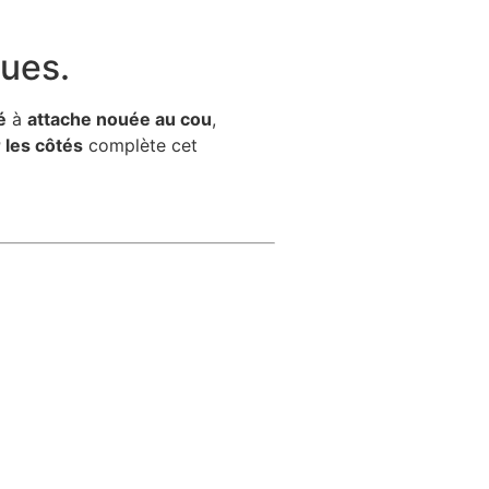
ques.
é
à
attache nouée au cou
,
r les côtés
complète cet