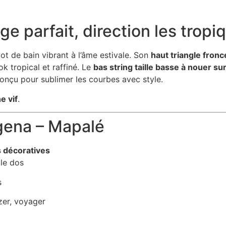
e parfait, direction les tropi
ot de bain vibrant à l’âme estivale. Son
haut triangle fronc
ook tropical et raffiné. Le
bas string taille basse à nouer su
 conçu pour sublimer les courbes avec style.
e vif
.
agena – Mapalé
s décoratives
 le dos
s
zer, voyager