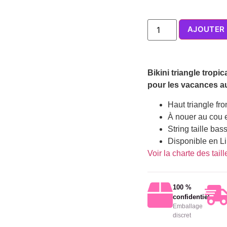
AJOUTER 
Bikini triangle tropic
pour les vacances au
Haut triangle fr
À nouer au cou e
String taille ba
Disponible en L
Voir la charte des tai
100 %
confidentiel
Emballage
discret