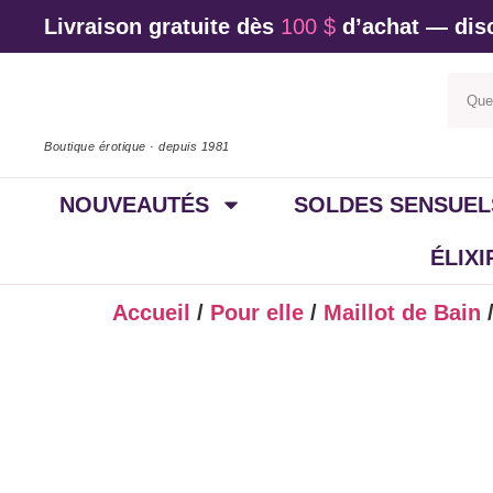
Livraison gratuite dès
100 $
d’achat — disc
Boutique érotique · depuis 1981
NOUVEAUTÉS
SOLDES SENSUEL
ÉLIX
Accueil
/
Pour elle
/
Maillot de Bain