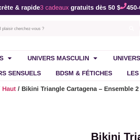
rète & rapide
3 cadeaux
gratuits dès 50 $
450-
S
UNIVERS MASCULIN
UNIVERS
IRS SENSUELS
BDSM & FÉTICHES
LES
/
Haut
/ Bikini Triangle Cartagena – Ensemble 2
Bikini Tr