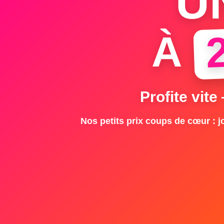
U
À
Profite vite
Nos petits prix coups de cœur : jo