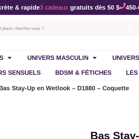
rète & rapide
3 cadeaux
gratuits dès 50 $
450-
S
UNIVERS MASCULIN
UNIVERS
IRS SENSUELS
BDSM & FÉTICHES
LES
Bas Stay-Up en Wetlook – D1880 – Coquette
Bas Stay