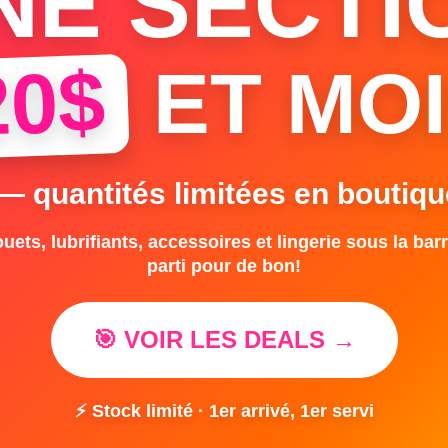
NE SECTI
20$
ET MOI
 — quantités limitées en boutiqu
uets, lubrifiants, accessoires et lingerie sous la barr
parti pour de bon!
🎯 VOIR LES DEALS →
⚡ Stock limité · 1er arrivé, 1er servi