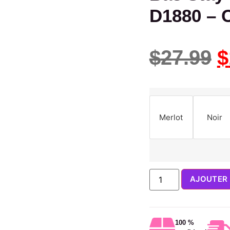
D1880 – 
$
27.99
$
Merlot
Noir
AJOUTER 
100 %