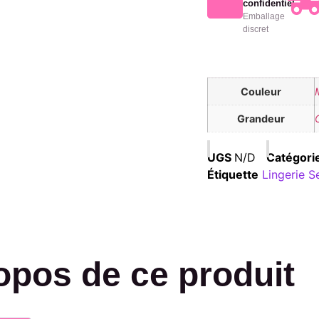
confidentiel
Emballage
discret
Couleur
Grandeur
UGS
N/D
Catégori
Étiquette
Lingerie S
opos de ce produit