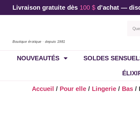
Livraison gratuite dès
100 $
d’achat — disc
Boutique érotique · depuis 1981
NOUVEAUTÉS
SOLDES SENSUEL
ÉLIX
Accueil
/
Pour elle
/
Lingerie
/
Bas
/ 