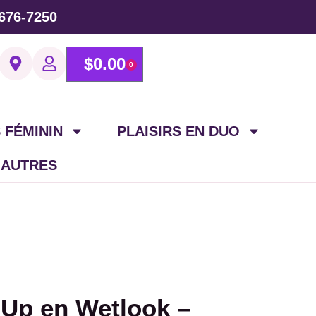
676-7250
$
0.00
0
 FÉMININ
PLAISIRS EN DUO
 AUTRES
-Up en Wetlook –