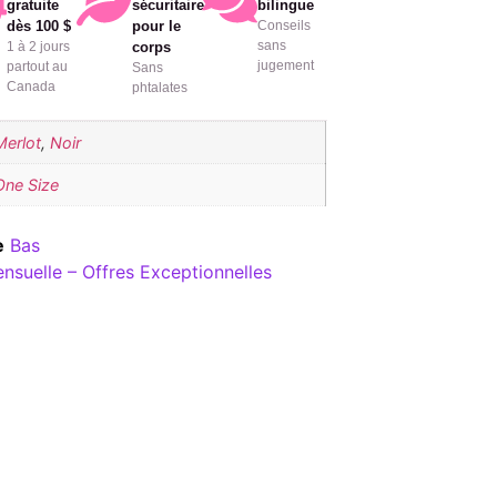
gratuite
sécuritaire
bilingue
dès 100 $
pour le
Conseils
sans
1 à 2 jours
corps
jugement
partout au
Sans
Canada
phtalates
Merlot
,
Noir
One Size
e
Bas
ensuelle – Offres Exceptionnelles