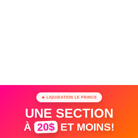
🔥 LIQUIDATION LE PRINCE
UNE SECTION
20$
À
ET MOINS!