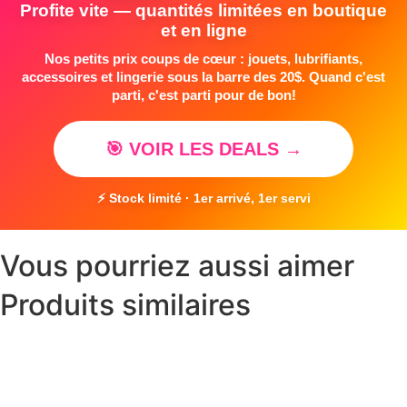
Profite vite — quantités limitées en boutique
et en ligne
Nos petits prix coups de cœur : jouets, lubrifiants,
accessoires et lingerie sous la barre des 20$. Quand c'est
parti, c'est parti pour de bon!
🎯 VOIR LES DEALS →
⚡ Stock limité · 1er arrivé, 1er servi
Vous pourriez aussi aimer
Produits similaires