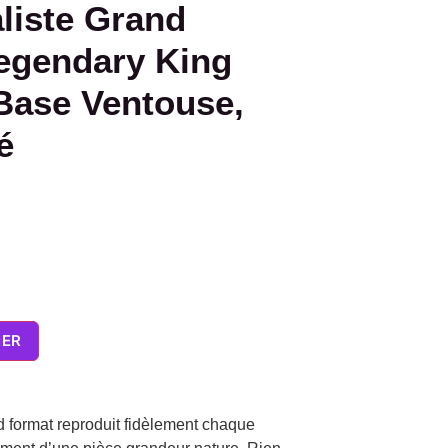
liste Grand
egendary King
Base Ventouse,
é
IER
d format reproduit fidèlement chaque