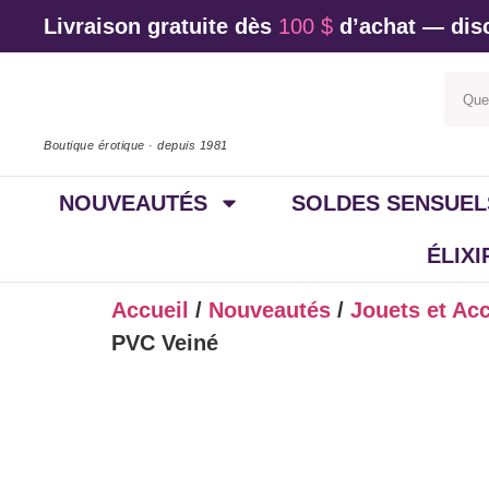
Livraison gratuite dès
100 $
d’achat — disc
Boutique érotique · depuis 1981
NOUVEAUTÉS
SOLDES SENSUEL
ÉLIX
Accueil
/
Nouveautés
/
Jouets et Ac
PVC Veiné