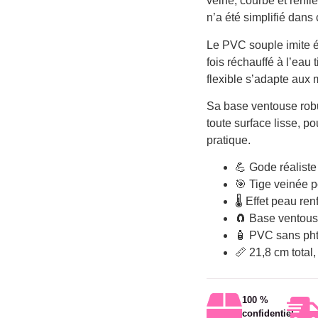
veine, courbe et renf
n’a été simplifié dans
Le PVC souple imite é
fois réchauffé à l’eau
flexible s’adapte aux
Sa base ventouse robu
toute surface lisse, p
pratique.
💪 Gode réaliste
🎯 Tige veinée p
🌡️ Effet peau re
🧲 Base ventous
🧴 PVC sans pht
📏 21,8 cm total
100 %
confidentiel