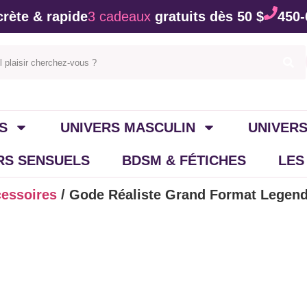
rète & rapide
3 cadeaux
gratuits dès 50 $
450-
S
UNIVERS MASCULIN
UNIVERS
IRS SENSUELS
BDSM & FÉTICHES
LES
cessoires
/ Gode Réaliste Grand Format Legend