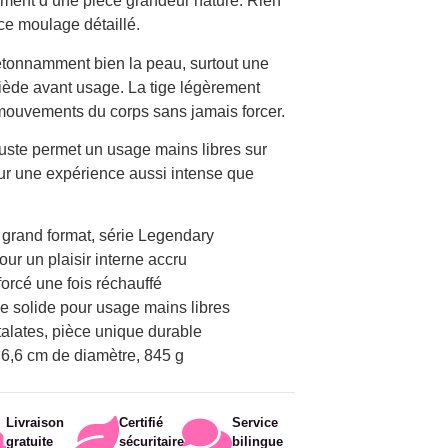
lement d’une pièce grandeur nature. Rien
 ce moulage détaillé.
tonnamment bien la peau, surtout une
 tiède avant usage. La tige légèrement
 mouvements du corps sans jamais forcer.
ste permet un usage mains libres sur
our une expérience aussi intense que
 grand format, série Legendary
our un plaisir interne accru
nforcé une fois réchauffé
e solide pour usage mains libres
alates, pièce unique durable
, 6,6 cm de diamètre, 845 g
Livraison
Certifié
Service
gratuite
sécuritaire
bilingue