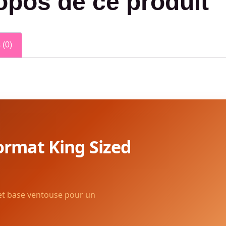
opos de ce produit
 (0)
ormat King Sized
 et base ventouse pour un