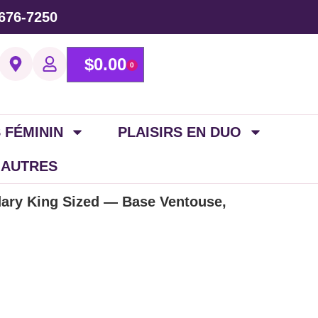
676-7250
$
0.00
0
 FÉMININ
PLAISIRS EN DUO
 AUTRES
ary King Sized — Base Ventouse,