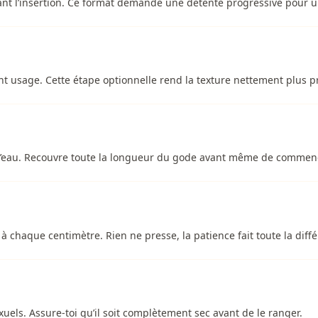
nt l’insertion. Ce format demande une détente progressive pour un
t usage. Cette étape optionnelle rend la texture nettement plus pr
e d’eau. Recouvre toute la longueur du gode avant même de commence
r à chaque centimètre. Rien ne presse, la patience fait toute la diff
xuels. Assure-toi qu’il soit complètement sec avant de le ranger.