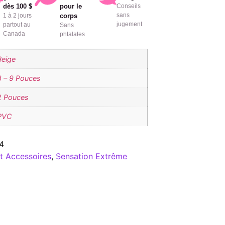
dès 100 $
pour le
Conseils
sans
1 à 2 jours
corps
jugement
partout au
Sans
Canada
phtalates
Beige
8 – 9 Pouces
2 Pouces
PVC
4
t Accessoires
,
Sensation Extrême