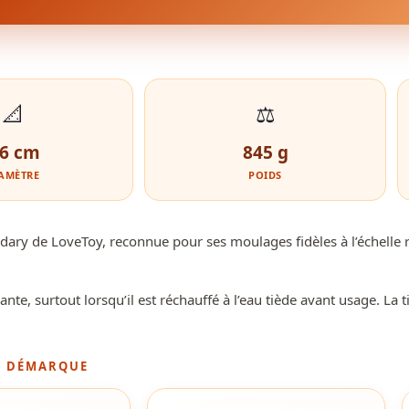
📐
⚖️
,6 cm
845 g
AMÈTRE
POIDS
endary de LoveToy, reconnue pour ses moulages fidèles à l’échelle 
nte, surtout lorsqu’il est réchauffé à l’eau tiède avant usage. La t
E DÉMARQUE