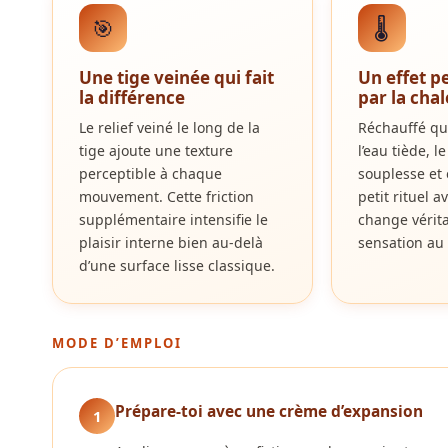
🎯
🌡️
Une tige veinée qui fait
Un effet p
la différence
par la cha
Le relief veiné le long de la
Réchauffé qu
tige ajoute une texture
l’eau tiède, 
perceptible à chaque
souplesse et 
mouvement. Cette friction
petit rituel 
supplémentaire intensifie le
change vérit
plaisir interne bien au-delà
sensation au 
d’une surface lisse classique.
MODE D’EMPLOI
Prépare-toi avec une crème d’expansion
1