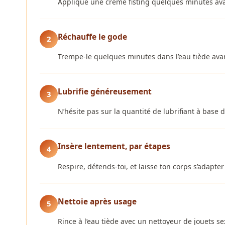
Applique une crème fisting quelques minutes ava
Réchauffe le gode
2
Trempe-le quelques minutes dans l’eau tiède avan
Lubrifie généreusement
3
N’hésite pas sur la quantité de lubrifiant à bas
Insère lentement, par étapes
4
Respire, détends-toi, et laisse ton corps s’adapte
Nettoie après usage
5
Rince à l’eau tiède avec un nettoyeur de jouets se