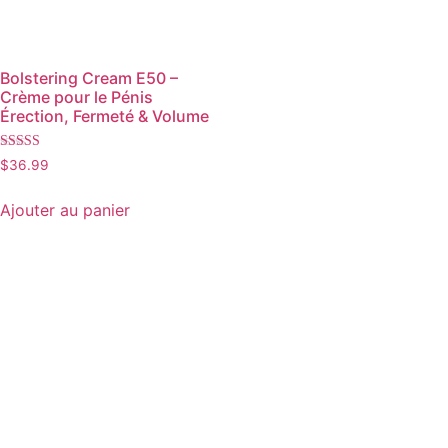
Bolstering Cream E50 –
Crème pour le Pénis
Érection, Fermeté & Volume
Note
$
36.99
5.00
sur 5
Ajouter au panier