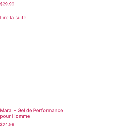
Note
$
29.99
5.00
sur 5
Lire la suite
Maral – Gel de Performance
pour Homme
$
24.99