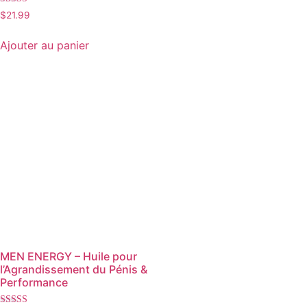
Note
$
21.99
5.00
sur 5
Ajouter au panier
MEN ENERGY – Huile pour
l’Agrandissement du Pénis &
Performance