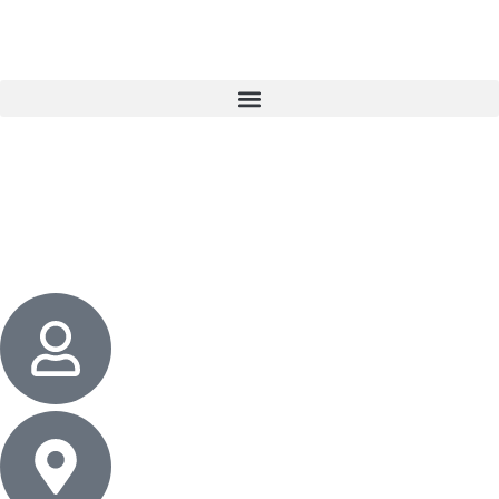
3 cadeaux
gratuits dès 50 $ d’achat