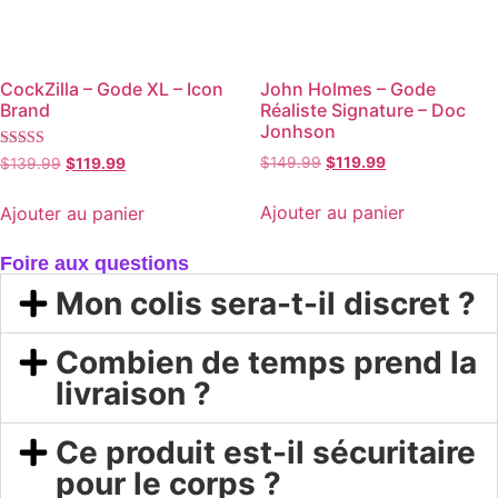
CockZilla – Gode XL – Icon
John Holmes – Gode
Brand
Réaliste Signature – Doc
Jonhson
Note
$
149.99
$
119.99
$
139.99
$
119.99
5.00
sur 5
Ajouter au panier
Ajouter au panier
Foire aux questions
Mon colis sera-t-il discret ?
Combien de temps prend la
livraison ?
Ce produit est-il sécuritaire
pour le corps ?