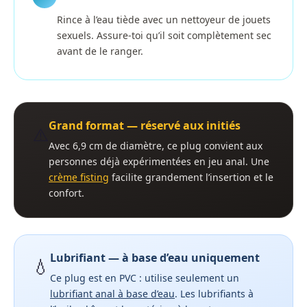
Rince à l’eau tiède avec un nettoyeur de jouets
sexuels. Assure-toi qu’il soit complètement sec
avant de le ranger.
Grand format — réservé aux initiés
⚠️
Avec 6,9 cm de diamètre, ce plug convient aux
personnes déjà expérimentées en jeu anal. Une
crème fisting
facilite grandement l’insertion et le
confort.
Lubrifiant — à base d’eau uniquement
💧
Ce plug est en PVC : utilise seulement un
lubrifiant anal à base d’eau
. Les lubrifiants à