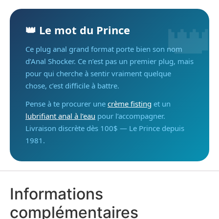
👑
👑 Le mot du Prince
Ce plug anal grand format porte bien son nom
d’Anal Shocker. Ce n’est pas un premier plug, mais
pour qui cherche à sentir vraiment quelque
chose, c’est difficile à battre.
Pense à te procurer une
crème fisting
et un
lubrifiant anal à l’eau
pour l’accompagner.
Livraison discrète dès 100$ — Le Prince depuis
1981.
Informations
complémentaires