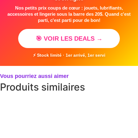
Nos petits prix coups de cœur : jouets, lubrifiants,
accessoires et lingerie sous la barre des 20$. Quand c'est
parti, c'est parti pour de bon!
🎯 VOIR LES DEALS →
⚡ Stock limité · 1er arrivé, 1er servi
Vous pourriez aussi aimer
Produits similaires