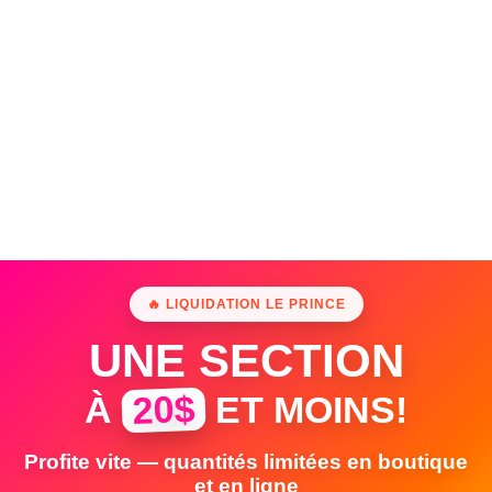
🔥 LIQUIDATION LE PRINCE
UNE SECTION
20$
À
ET MOINS!
Profite vite — quantités limitées en boutique
et en ligne