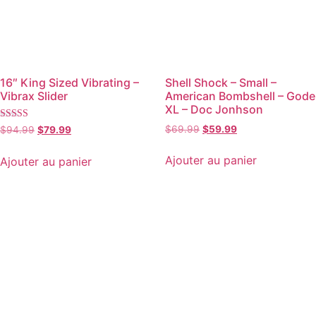
16″ King Sized Vibrating –
Shell Shock – Small –
Vibrax Slider
American Bombshell – Gode
XL – Doc Jonhson
Note
$
69.99
$
59.99
$
94.99
$
79.99
5.00
sur 5
Ajouter au panier
Ajouter au panier