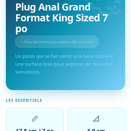
Plug Anal Grand
Format King Sized 7
po
✨ Pour les initiés qui veulent aller plus loin
Un poids qui se fait sentir, une base stable et
une surface lisse pour explorer de nouvelles
sensations.
LES ESSENTIELS
📏
📐