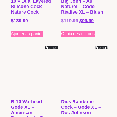
10 » Dual Layered
Big John – Au
Silicone Cock –
Naturel – Gode
Nature Cock
Réalise XL – Blush
$
139.99
$
119.99
$
99.99
Ajouter au panier
Choix des options
Promo !
Promo !
B-10 Warhead –
Dick Rambone
Gode XL –
Cock – Gode XL –
American
Doc Johnson