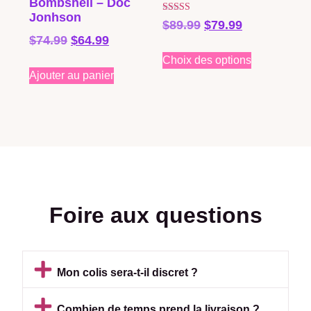
Bombshell – Doc
Jonhson
Note
$
89.99
$
79.99
5.00
$
74.99
$
64.99
sur 5
Choix des options
Ajouter au panier
Foire aux questions
Mon colis sera-t-il discret ?
Combien de temps prend la livraison ?