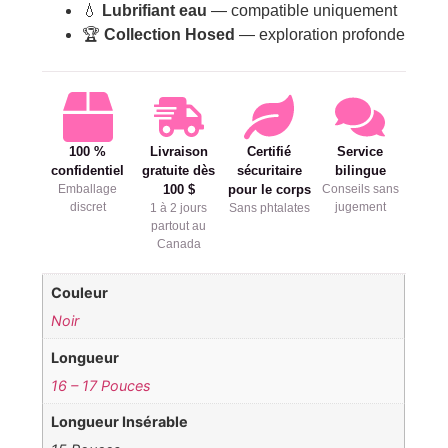
💧
Lubrifiant eau
— compatible uniquement
🏆
Collection Hosed
— exploration profonde
100 %
Livraison
Certifié
Service
confidentiel
gratuite dès
sécuritaire
bilingue
Emballage
100 $
pour le corps
Conseils sans
discret
jugement
1 à 2 jours
Sans phtalates
partout au
Canada
Couleur
Noir
Longueur
16 – 17 Pouces
Longueur Insérable