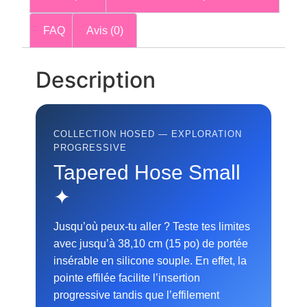
FAQ
Avis (0)
Description
COLLECTION HOSED — EXPLORATION
PROGRESSIVE
Tapered Hose Small
✦
Jusqu’où peux-tu aller ? Teste tes limites
avec jusqu’à 38,10 cm (15 po) de portée
insérable en silicone souple. En effet, la
pointe effilée facilite l’insertion
progressive tandis que l’effilement