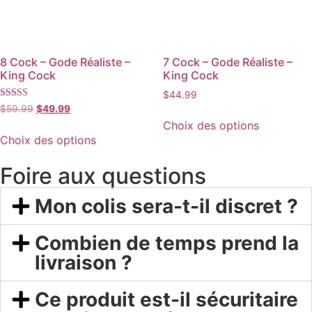
8 Cock – Gode Réaliste –
7 Cock – Gode Réaliste –
King Cock
King Cock
$
44.99
Note
$
59.99
$
49.99
4.00
Choix des options
sur 5
Choix des options
Foire aux questions
Mon colis sera-t-il discret ?
Combien de temps prend la
livraison ?
Ce produit est-il sécuritaire