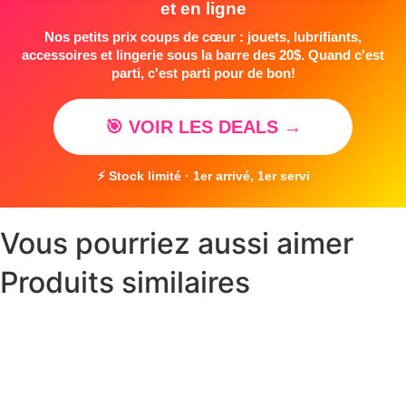
et en ligne
Nos petits prix coups de cœur : jouets, lubrifiants,
accessoires et lingerie sous la barre des 20$. Quand c'est
parti, c'est parti pour de bon!
🎯 VOIR LES DEALS →
⚡ Stock limité · 1er arrivé, 1er servi
Vous pourriez aussi aimer
Produits similaires