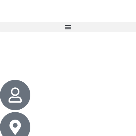
3 cadeaux
gratuits dès 50 $ d’achat