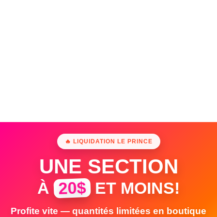
🔥 LIQUIDATION LE PRINCE
UNE SECTION
20$
À
ET MOINS!
Profite vite — quantités limitées en boutique