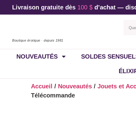
Livraison gratuite dès
100 $
d’achat — disc
Boutique érotique · depuis 1981
NOUVEAUTÉS
SOLDES SENSUEL
ÉLIX
Accueil
/
Nouveautés
/
Jouets et Ac
Télécommande