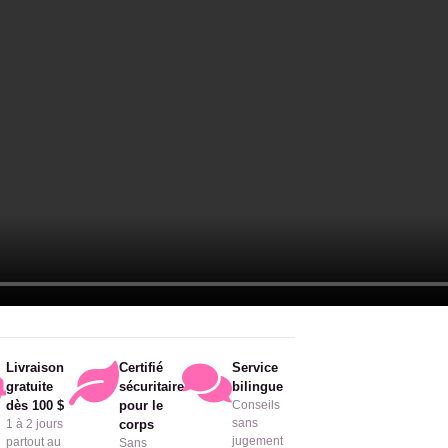
Livraison
Certifié
Service
gratuite
sécuritaire
bilingue
dès 100 $
pour le
Conseils
sans
1 à 2 jours
corps
jugement
partout au
Sans