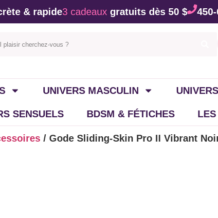
rète & rapide
3 cadeaux
gratuits dès 50 $
450-
S
UNIVERS MASCULIN
UNIVERS
IRS SENSUELS
BDSM & FÉTICHES
LES
cessoires
/ Gode Sliding-Skin Pro II Vibrant Noi