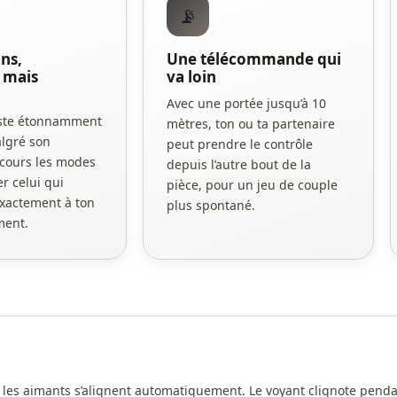
📡
ns,
Une télécommande qui
 mais
va loin
Avec une portée jusqu’à 10
este étonnamment
mètres, ton ou ta partenaire
algré son
peut prendre le contrôle
rcours les modes
depuis l’autre bout de la
er celui qui
pièce, pour un jeu de couple
xactement à ton
plus spontané.
ment.
es aimants s’alignent automatiquement. Le voyant clignote pendant