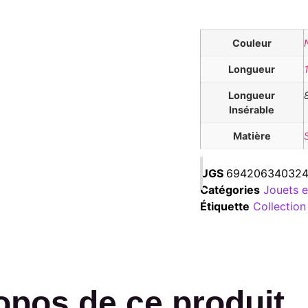
Couleur
Longueur
Longueur
Insérable
Matière
UGS
694206340324
Catégories
Jouets e
Étiquette
Collection
opos de ce produit