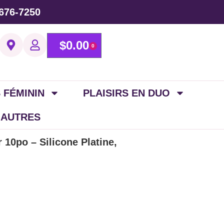
676-7250
$
0.00
0
 FÉMININ
PLAISIRS EN DUO
 AUTRES
r 10po – Silicone Platine,