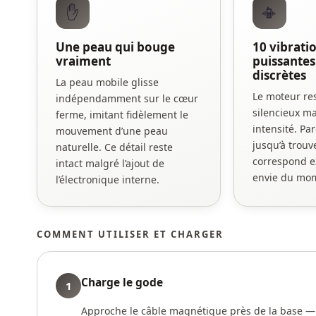
✋
📳
Une peau qui bouge
10 vibratio
vraiment
puissantes
discrètes
La peau mobile glisse
Le moteur r
indépendamment sur le cœur
silencieux m
ferme, imitant fidèlement le
intensité. Pa
mouvement d’une peau
jusqu’à trouv
naturelle. Ce détail reste
correspond e
intact malgré l’ajout de
envie du mo
l’électronique interne.
COMMENT UTILISER ET CHARGER
Charge le gode
1
Approche le câble magnétique près de la base — l