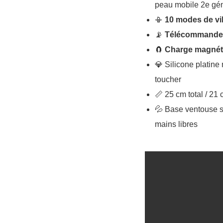
peau mobile 2e gén
📳
10 modes de vi
📡
Télécommande s
🧲
Charge magnét
💎 Silicone platine 
toucher
📏 25 cm total / 21
💦 Base ventouse s
mains libres