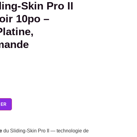
ing-Skin Pro II
oir 10po –
latine,
mande
IER
e
du Sliding-Skin Pro II — technologie de