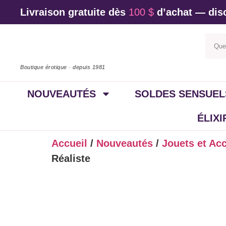
Livraison gratuite dès
100 $
d’achat — disc
Boutique érotique · depuis 1981
NOUVEAUTÉS
SOLDES SENSUEL
ÉLIX
Accueil
/
Nouveautés
/
Jouets et Ac
Réaliste