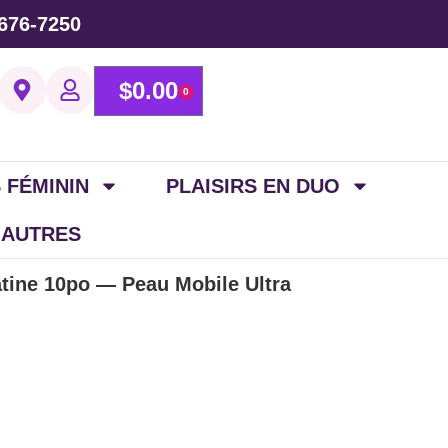
676-7250
$
0.00
0
 FÉMININ
PLAISIRS EN DUO
 AUTRES
latine 10po — Peau Mobile Ultra