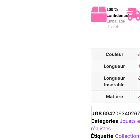
100 %
confidentiel
Emballage
discret
Couleur
Longueur
Longueur
Insérable
Matière
UGS
694206340267
Catégories
Jouets e
réalistes
Étiquette
Collection