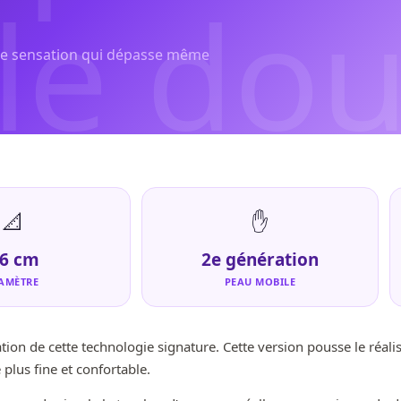
le dou
ne sensation qui dépasse même
té, di
📐
✋
,6 cm
2e génération
ste
AMÈTRE
PEAU MOBILE
tion de cette technologie signature. Cette version pousse le réal
 plus fine et confortable.