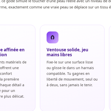
, ce gode simule le toucher d’une peau réelle avec un niveau de d
one
 ferme, exactement comme une vraie peau se déplace sur un tissu ér
🧲
cal 10
e affinée en
Ventouse solide, jeu
tion
mains libres
nts matériels de
Fixe-le sur une surface lisse
 offrent une
ou glisse-le dans un harnais
 confort
compatible. Tu gagnes en
la première
liberté de mouvement, seul ou
es, go
Chaque détail a
à deux, sans jamais le tenir.
lé pour un
e plus délicat.