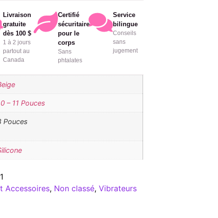
Livraison
Certifié
Service
gratuite
sécuritaire
bilingue
dès 100 $
pour le
Conseils
sans
1 à 2 jours
corps
jugement
partout au
Sans
Canada
phtalates
Beige
10 – 11 Pouces
8 Pouces
Silicone
1
t Accessoires
,
Non classé
,
Vibrateurs