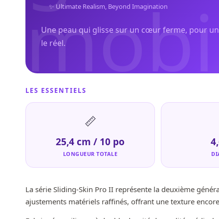
mobi
✨ Ultimate Realism, Beyond Imagination
Une peau qui glisse sur un cœur ferme, pour u
le réel.
densi
LES ESSENTIELS
📏
25,4 cm / 10 po
4
réali
LONGUEUR TOTALE
DI
La série Sliding-Skin Pro II représente la deuxième généra
ajustements matériels raffinés, offrant une texture encore