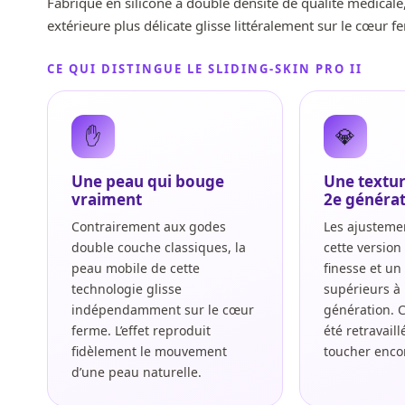
Fabriqué en silicone à double densité de qualité médicale
silic
extérieure plus délicate glisse littéralement sur le cœur
CE QUI DISTINGUE LE SLIDING-SKIN PRO II
✋
💎
médi
Une peau qui bouge
Une textur
vraiment
2e généra
Contrairement aux godes
Les ajusteme
double couche classiques, la
cette version
peau mobile de cette
finesse et un
technologie glisse
supérieurs à 
pouc
indépendamment sur le cœur
génération. 
ferme. L’effet reproduit
été retravail
fidèlement le mouvement
toucher encor
d’une peau naturelle.