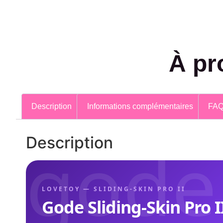
À pr
Description
Informations complémentaires
FA
gode
Description
LOVETOY — SLIDING-SKIN PRO II
Gode Sliding-Skin Pro I