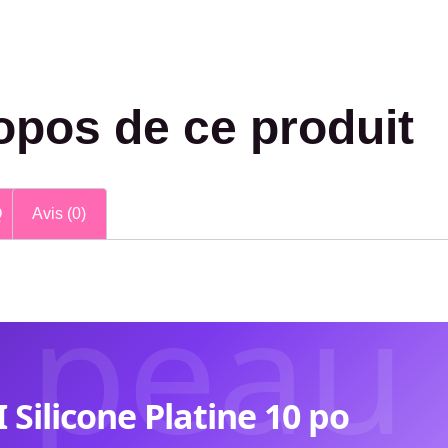
opos de ce produit
Q
Avis (0)
 peau
I Silicone Platine 10 po