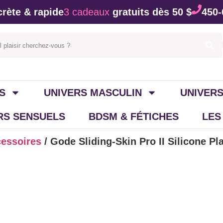
rète & rapide
3 cadeaux
gratuits dès 50 $
450-
S
UNIVERS MASCULIN
UNIVERS
IRS SENSUELS
BDSM & FÉTICHES
LES
cessoires
/ Gode Sliding-Skin Pro II Silicone P