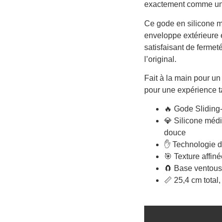
exactement comme une
Ce gode en silicone 
enveloppe extérieure e
satisfaisant de ferme
l’original.
Fait à la main pour un
pour une expérience tac
🔥 Gode Sliding
💎 Silicone médi
douce
✋ Technologie d
🎯 Texture affiné
🧲 Base ventous
📏 25,4 cm total