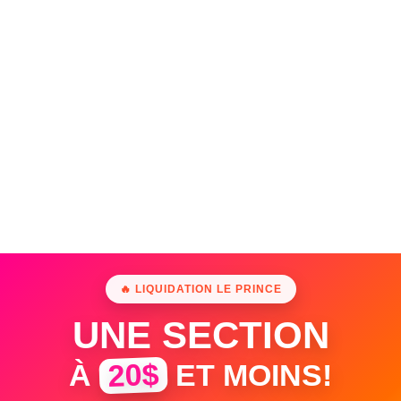
🔥 LIQUIDATION LE PRINCE
UNE SECTION
20$
À
ET MOINS!