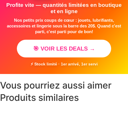
Profite vite — quantités limitées en boutique
et en ligne
Nos petits prix coups de cœur : jouets, lubrifiants,
accessoires et lingerie sous la barre des 20$. Quand c'est
parti, c'est parti pour de bon!
🎯 VOIR LES DEALS →
⚡ Stock limité · 1er arrivé, 1er servi
Vous pourriez aussi aimer
Produits similaires