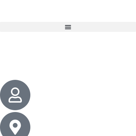
3 cadeaux
gratuits dès 50 $ d’achat