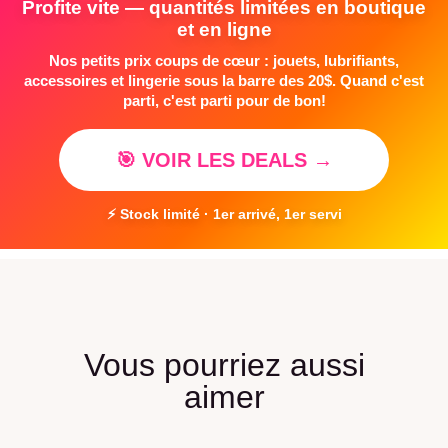
Profite vite — quantités limitées en boutique
et en ligne
Nos petits prix coups de cœur : jouets, lubrifiants,
accessoires et lingerie sous la barre des 20$. Quand c'est
parti, c'est parti pour de bon!
🎯 VOIR LES DEALS →
⚡ Stock limité · 1er arrivé, 1er servi
Vous pourriez aussi
aimer