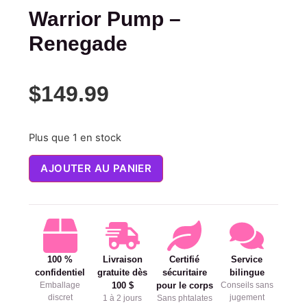
Warrior Pump –
Renegade
$
149.99
Plus que 1 en stock
AJOUTER AU PANIER
100 %
Livraison
Certifié
Service
confidentiel
gratuite dès
sécuritaire
bilingue
Emballage
100 $
pour le corps
Conseils sans
discret
jugement
1 à 2 jours
Sans phtalates