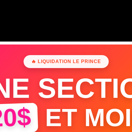
🔥 LIQUIDATION LE PRINCE
NE SECTI
20$
ET MOI