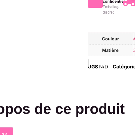
confidentiel
Emballage
discret
Couleur
Matière
UGS
N/D
Catégori
opos de ce produit
 (0)