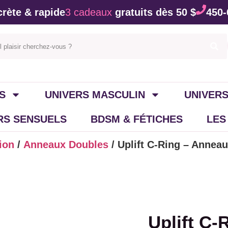
rète & rapide
3 cadeaux
gratuits dès 50 $
450-
S
UNIVERS MASCULIN
UNIVERS
IRS SENSUELS
BDSM & FÉTICHES
LES
ion
/
Anneaux Doubles
/ Uplift C-Ring – Annea
Uplift C-