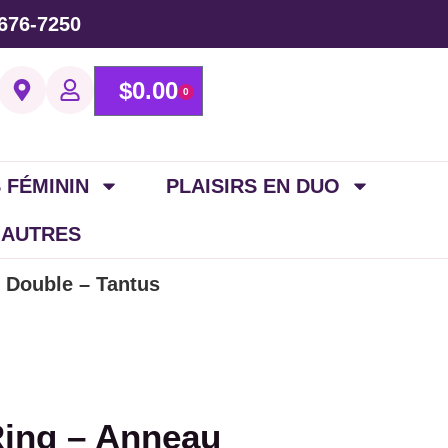
676-7250
$
0.00
0
 FÉMININ
PLAISIRS EN DUO
 AUTRES
u Double – Tantus
Ring – Anneau