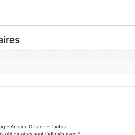
ires
Ring – Anneau Double – Tantus”
s obligatoires sont indiqués avec
*