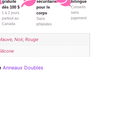
gratuite
sécuritaire
bilingue
dès 100 $
pour le
Conseils
sans
1 à 2 jours
corps
jugement
partout au
Sans
Canada
phtalates
Mauve
,
Noir
,
Rouge
Silicone
e
Anneaux Doubles