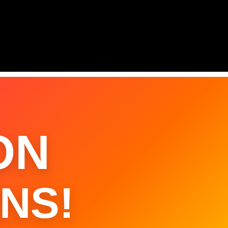
ON
NS!