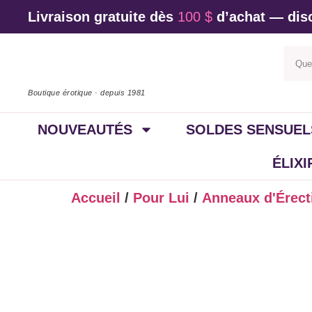
Livraison gratuite dès
100 $
d’achat — disc
Boutique érotique · depuis 1981
NOUVEAUTÉS
SOLDES SENSUEL
ÉLIX
Accueil
/
Pour Lui
/
Anneaux d'Érect