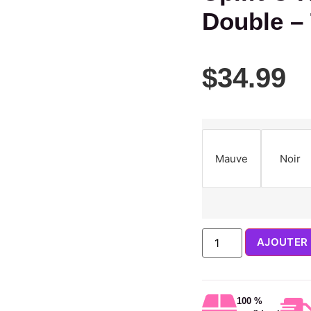
Double –
$
34.99
Mauve
Noir
AJOUTER 
100 %