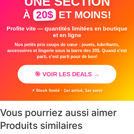
UNE SECTION
20$
À
ET MOINS!
Profite vite — quantités limitées en boutique
et en ligne
Nos petits prix coups de cœur : jouets, lubrifiants,
accessoires et lingerie sous la barre des 20$. Quand c'est
parti, c'est parti pour de bon!
🎯 VOIR LES DEALS →
⚡ Stock limité · 1er arrivé, 1er servi
Vous pourriez aussi aimer
Produits similaires