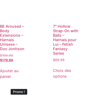
BE Aroused –
7″ Hollow
Body
Strap-On with
Extensions –
Balls –
Harnais
Harnais pour
Unisexe –
Lui – Fetish
Doc Jonhson
Fantasy
Series
$
199.99
$
69.99
$
179.99
Choix des
Ajouter au
options
panier
Promo !