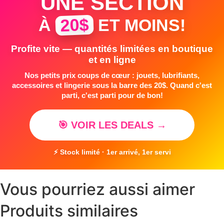
UNE SECTION
20$
À
ET MOINS!
Profite vite — quantités limitées en boutique
et en ligne
Nos petits prix coups de cœur : jouets, lubrifiants,
accessoires et lingerie sous la barre des 20$. Quand c'est
parti, c'est parti pour de bon!
🎯 VOIR LES DEALS →
⚡ Stock limité · 1er arrivé, 1er servi
Vous pourriez aussi aimer
Produits similaires