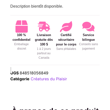
Description bientôt disponible.
100 %
Livraison
Certifié
Service
confidentiel
gratuite dès
sécuritaire
bilingue
Emballage
100 $
pour le corps
Conseils sans
discret
jugement
1 à 2 jours
Sans phtalates
partout au
Canada
UGS
848518056849
Catégorie
Créatures du Plaisir