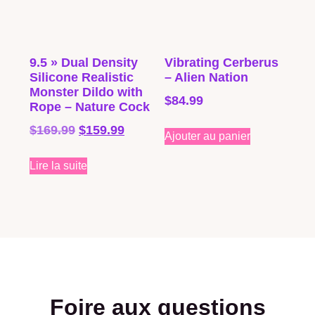
9.5 » Dual Density
Vibrating Cerberus
Silicone Realistic
– Alien Nation
Monster Dildo with
$
84.99
Rope – Nature Cock
$
169.99
$
159.99
Ajouter au panier
Lire la suite
Foire aux questions