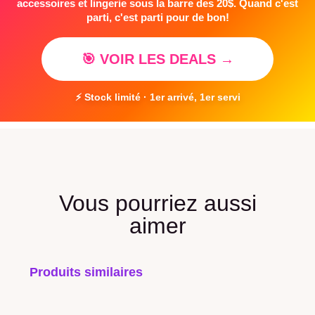
accessoires et lingerie sous la barre des 20$. Quand c'est
parti, c'est parti pour de bon!
🎯 VOIR LES DEALS →
⚡ Stock limité · 1er arrivé, 1er servi
Vous pourriez aussi
aimer
Produits similaires