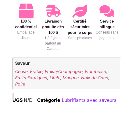
100 %
Livraison
Certifié
Service
confidentiel
gratuite dès
sécuritaire
bilingue
Emballage
100 $
pour le corps
Conseils sans
discret
jugement
1 à 2 jours
Sans phtalates
partout au
Canada
Saveur
Cerise
,
Érable
,
Fraise/Champagne
,
Framboise
,
Fruits Exotiques
,
Litchi
,
Mangue
,
Noix de Coco
,
Poire
UGS
N/D
Catégorie
Lubrifiants avec saveurs