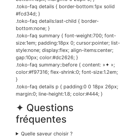
.toko-faq details { border-bottom:1px solid
#fcd34d; }
.toko-faq details:last-child { border-
bottom:none; }
.toko-faq summary { font-weight:700; font-
size:1em; padding:18px 0; cursor:pointer; list-
style:none; display:flex; align-items:center;
gap:10px; color:#dc2626; }
.toko-faq summary::before { content: »✦ »;
color:#f97316; flex-shrink:0; font-size:1.2em;
}
.toko-faq details p { padding:0 0 18px 26px;
margin:0; line-height:1.8; color:#444; }
✦ Questions
fréquentes
Quelle saveur choisir ?