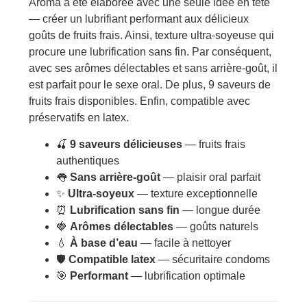
Aroma a été élaborée avec une seule idée en tête
— créer un lubrifiant performant aux délicieux
goûts de fruits frais. Ainsi, texture ultra-soyeuse qui
procure une lubrification sans fin. Par conséquent,
avec ses arômes délectables et sans arrière-goût, il
est parfait pour le sexe oral. De plus, 9 saveurs de
fruits frais disponibles. Enfin, compatible avec
préservatifs en latex.
🍒
9 saveurs délicieuses
— fruits frais
authentiques
👅
Sans arrière-goût
— plaisir oral parfait
✨
Ultra-soyeux
— texture exceptionnelle
⏰
Lubrification sans fin
— longue durée
🍓
Arômes délectables
— goûts naturels
💧
À base d’eau
— facile à nettoyer
🛡️
Compatible latex
— sécuritaire condoms
🎯
Performant
— lubrification optimale