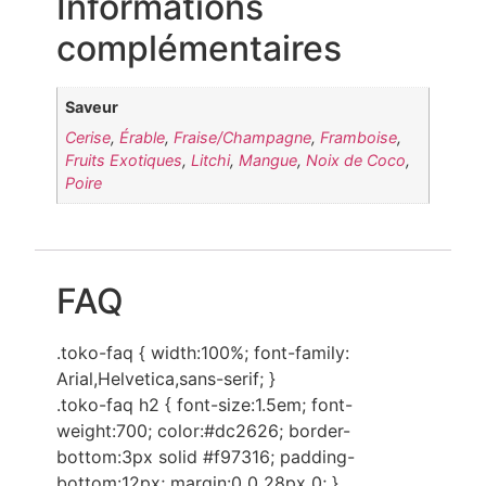
Informations
complémentaires
Saveur
Cerise
,
Érable
,
Fraise/Champagne
,
Framboise
,
Fruits Exotiques
,
Litchi
,
Mangue
,
Noix de Coco
,
Poire
FAQ
.toko-faq { width:100%; font-family:
Arial,Helvetica,sans-serif; }
.toko-faq h2 { font-size:1.5em; font-
weight:700; color:#dc2626; border-
bottom:3px solid #f97316; padding-
bottom:12px; margin:0 0 28px 0; }