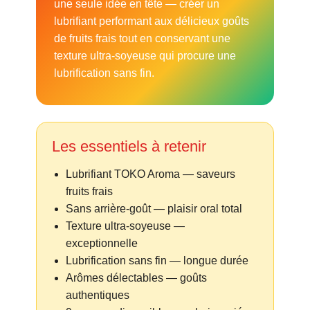
une seule idée en tête — créer un
lubrifiant performant aux délicieux goûts
de fruits frais tout en conservant une
texture ultra-soyeuse qui procure une
lubrification sans fin.
Les essentiels à retenir
Lubrifiant TOKO Aroma — saveurs
fruits frais
Sans arrière-goût — plaisir oral total
Texture ultra-soyeuse —
exceptionnelle
Lubrification sans fin — longue durée
Arômes délectables — goûts
authentiques