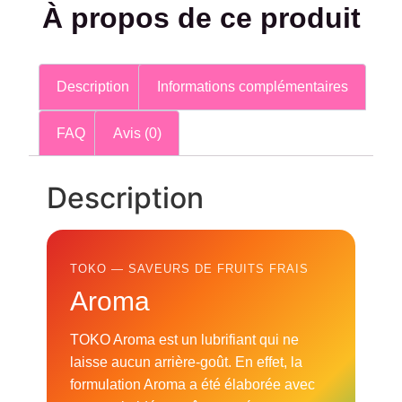
À propos de ce produit
Description
Informations complémentaires
FAQ
Avis (0)
Description
TOKO — SAVEURS DE FRUITS FRAIS
Aroma
TOKO Aroma est un lubrifiant qui ne
laisse aucun arrière-goût. En effet, la
formulation Aroma a été élaborée avec