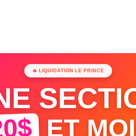
🔥 LIQUIDATION LE PRINCE
NE SECTI
20$
ET MOI