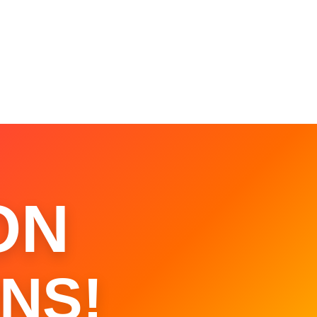
ON
NS!