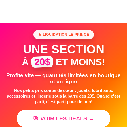
🔥 LIQUIDATION LE PRINCE
UNE SECTION
20$
À
ET MOINS!
Profite vite — quantités limitées en boutique
et en ligne
Nos petits prix coups de cœur : jouets, lubrifiants,
accessoires et lingerie sous la barre des 20$. Quand c'est
parti, c'est parti pour de bon!
🎯 VOIR LES DEALS →