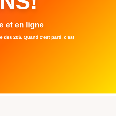
NS!
e et en ligne
e des 20$. Quand c'est parti, c'est