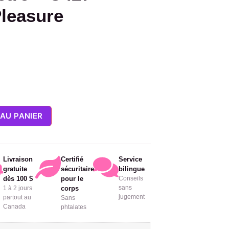
Pleasure
AU PANIER
Livraison
Certifié
Service
gratuite
sécuritaire
bilingue
dès 100 $
pour le
Conseils
sans
1 à 2 jours
corps
jugement
partout au
Sans
Canada
phtalates