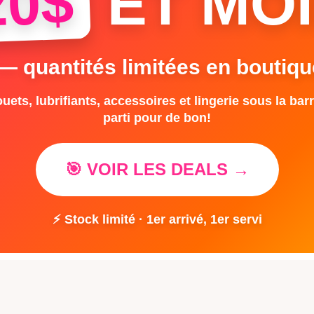
20$
ET MOI
 — quantités limitées en boutiqu
uets, lubrifiants, accessoires et lingerie sous la barr
parti pour de bon!
🎯 VOIR LES DEALS →
⚡ Stock limité · 1er arrivé, 1er servi