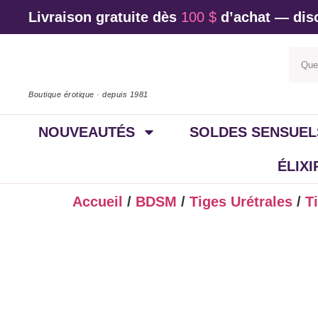
Livraison gratuite dès
100 $
d’achat — disc
Boutique érotique · depuis 1981
NOUVEAUTÉS
SOLDES SENSUEL
ÉLIX
Accueil
/
BDSM
/
Tiges Urétrales
/
T