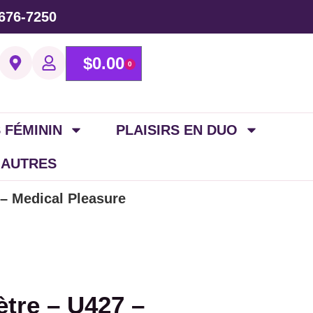
676-7250
$
0.00
0
 FÉMININ
PLAISIRS EN DUO
 AUTRES
 – Medical Pleasure
ètre – U427 –