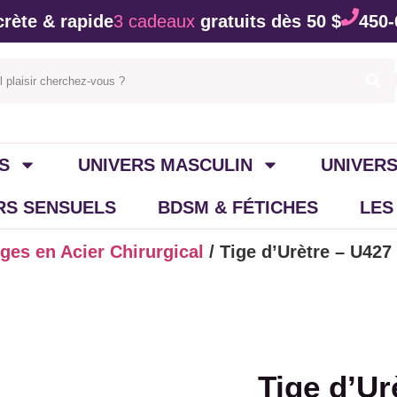
rète & rapide
3 cadeaux
gratuits dès 50 $
450-
S
UNIVERS MASCULIN
UNIVERS
IRS SENSUELS
BDSM & FÉTICHES
LES
iges en Acier Chirurgical
/ Tige d’Urètre – U427
Tige d’Ur