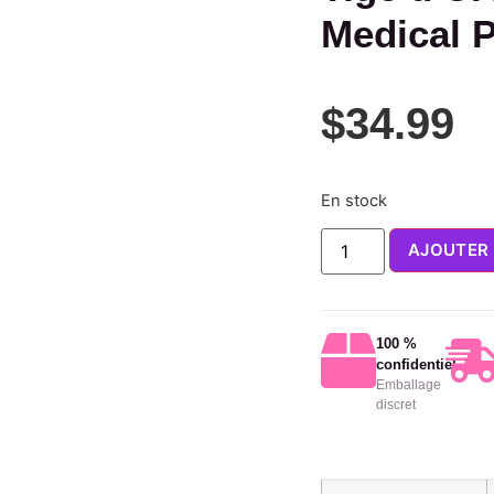
Medical 
$
34.99
En stock
AJOUTER 
100 %
confidentiel
Emballage
discret