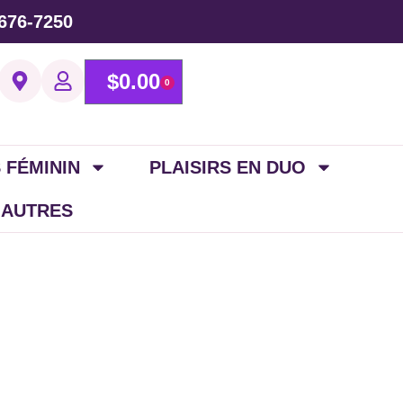
676-7250
$
0.00
0
 FÉMININ
PLAISIRS EN DUO
 AUTRES