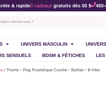
rète & rapide
3 cadeaux
gratuits dès 50 $
450-
S
UNIVERS MASCULIN
UNIVERS
IRS SENSUELS
BDSM & FÉTICHES
LES
ns
/ Thumb – Plug Prostatique Courbé – Butties – B-Vibe