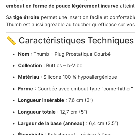
embout en forme de pouce légèrement incurvé
atteint
Sa
tige étroite
permet une insertion facile et confortabl
Thumb est aussi agréable au toucher qu’efficace sur vos 
📏 Caractéristiques Techniques
Nom
: Thumb – Plug Prostatique Courbé
Collection
: Butties – b-Vibe
Matériau
: Silicone 100 % hypoallergénique
Forme
: Courbée avec embout type “come-hither”
Longueur insérable
: 7,6 cm (3″)
Longueur totale
: 12,7 cm (5″)
Largeur de la base (anneau)
: 6,4 cm (2.5″)
Étanchéité
: Splashproof – résiste à l’eau