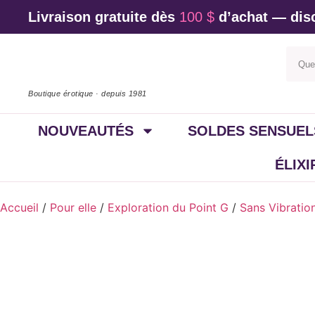
Livraison gratuite dès
100 $
d’achat — disc
Boutique érotique · depuis 1981
NOUVEAUTÉS
SOLDES SENSUEL
ÉLIX
Accueil
/
Pour elle
/
Exploration du Point G
/
Sans Vibratio