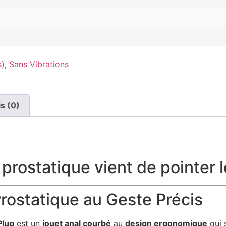
s)
,
Sans Vibrations
is (0)
 prostatique vient de pointer 
rostatique au Geste Précis
Plug
est un
jouet anal courbé
au
design ergonomique
qui 