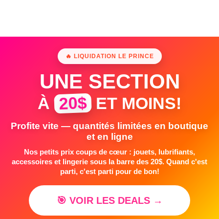
🔥 LIQUIDATION LE PRINCE
UNE SECTION
20$
À
ET MOINS!
Profite vite — quantités limitées en boutique
et en ligne
Nos petits prix coups de cœur : jouets, lubrifiants,
accessoires et lingerie sous la barre des 20$. Quand c'est
parti, c'est parti pour de bon!
🎯 VOIR LES DEALS →