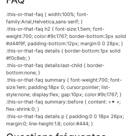
.this-or-that-faq { width:100%; font-
family:Arial,Helvetica,sans-serif; }
.this-or-that-faq h2 { font-size:1.5em; font-
weight:700; color:#9c1767; border-bottom:3px solid
#d44f9f; padding-bottom:12px; margin:0 0 28px; }
.this-or-that-faq details { border-bottom:1px solid
#f0c8eb; }
.this-or-that-faq details:last-child { border-
bottom:none; }
.this-or-that-faq summary { font-weight:700; font-
size:1em; padding:18px 0; cursor:pointer; list-
style:none; display:flex; gap:10px; color:#9c1767; }
.this-or-that-faq summary::before { content: »✦ »;
flex-shrink:0; }
.this-or-that-faq details p { padding:0 0 18px 26px;
margin:0; line-height:1.8; color:#444; }