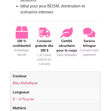
sessions
Idéal pour jeux BDSM, domination et
scénarios intenses
100 %
Livraison
Certifié
Service
confidentiel
gratuite dès
sécuritaire
bilingue
Emballage
100 $
pour le corps
Conseils sans
discret
jugement
1 à 2 jours
Sans phtalates
partout au
Canada
Couleur
Bleu Métallique
Longueur
8 – 9 Pouces
Matière