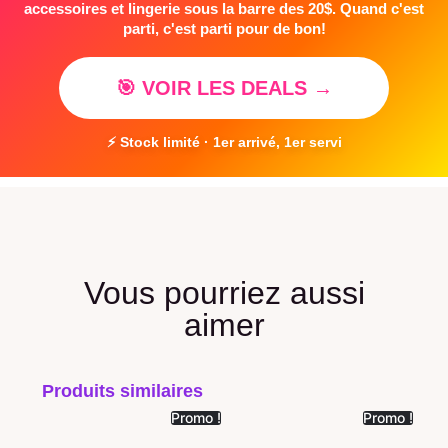
accessoires et lingerie sous la barre des 20$. Quand c'est
parti, c'est parti pour de bon!
🎯 VOIR LES DEALS →
⚡ Stock limité · 1er arrivé, 1er servi
Vous pourriez aussi
aimer
Produits similaires
Promo !
Promo !