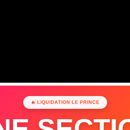
🔥 LIQUIDATION LE PRINCE
NE SECTI