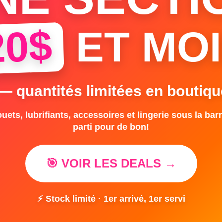
20$
ET MOI
 — quantités limitées en boutiqu
uets, lubrifiants, accessoires et lingerie sous la barr
parti pour de bon!
🎯 VOIR LES DEALS →
⚡ Stock limité · 1er arrivé, 1er servi