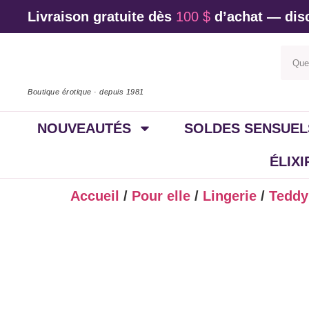
Livraison gratuite dès
100 $
d’achat — disc
Boutique érotique · depuis 1981
NOUVEAUTÉS
SOLDES SENSUEL
ÉLIX
Accueil
/
Pour elle
/
Lingerie
/
Teddy