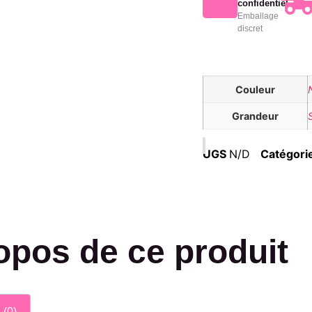
confidentiel
Emballage
discret
Couleur
Grandeur
UGS
N/D
Catégori
opos de ce produit
 (0)