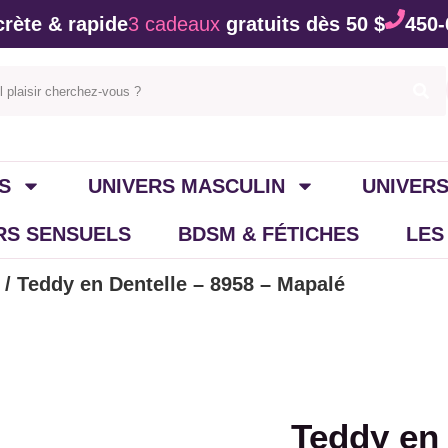
rète & rapide
3 cadeaux
gratuits dès 50 $
450-
S
UNIVERS MASCULIN
UNIVERS
IRS SENSUELS
BDSM & FÉTICHES
LES
/ Teddy en Dentelle – 8958 – Mapalé
Teddy en 