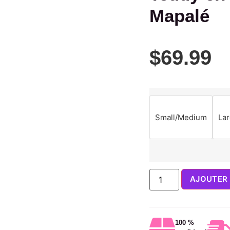
Mapalé
$
69.99
Small/Medium
La
AJOUTER 
100 %