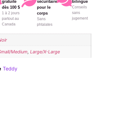
gratuite
sécuritaire
bilingue
dès 100 $
pour le
Conseils
sans
1 à 2 jours
corps
jugement
partout au
Sans
Canada
phtalates
Noir
Small/Medium
,
Large/X-Large
e
Teddy