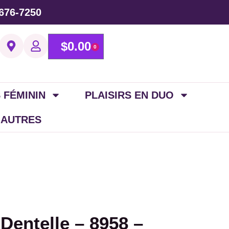
676-7250
$
0.00
0
 FÉMININ
PLAISIRS EN DUO
 AUTRES
Dentelle – 8958 –