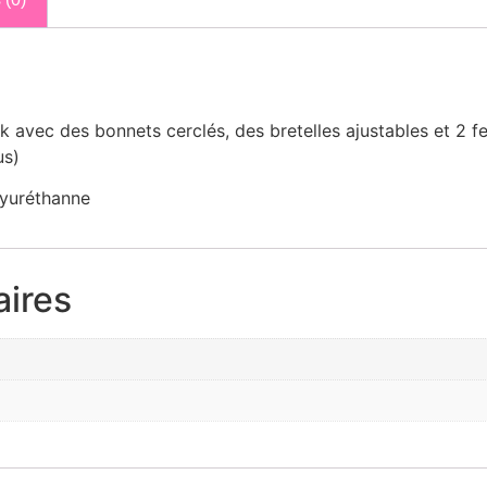
ok avec des bonnets cerclés, des bretelles ajustables et 2 
us)
lyuréthanne
ires