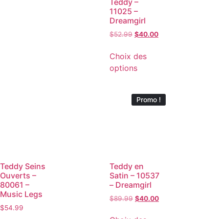
Teddy –
11025 –
Dreamgirl
$
52.99
$
40.00
Choix des
options
Promo !
Teddy Seins
Teddy en
Ouverts –
Satin – 10537
80061 –
– Dreamgirl
Music Legs
$
89.99
$
40.00
$
54.99