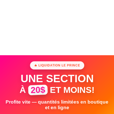
🔥 LIQUIDATION LE PRINCE
UNE SECTION
20$
À
ET MOINS!
Profite vite — quantités limitées en boutique
et en ligne