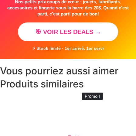
Nos petits prix coups de cœur : jouets, lubrifiants,
accessoires et lingerie sous la barre des 20$. Quand c'est
parti, c'est parti pour de bon!
🎯 VOIR LES DEALS →
⚡ Stock limité · 1er arrivé, 1er servi
Vous pourriez aussi aimer
Produits similaires
Promo !